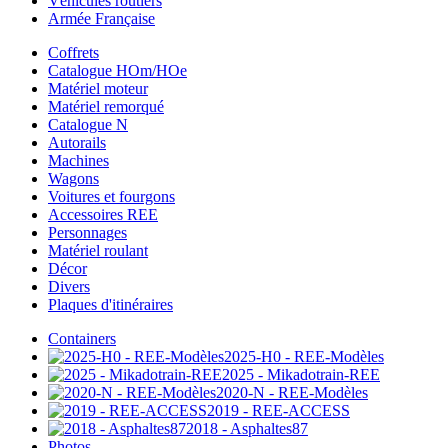
Véhicules routiers
Armée Française
Coffrets
Catalogue HOm/HOe
Matériel moteur
Matériel remorqué
Catalogue N
Autorails
Machines
Wagons
Voitures et fourgons
Accessoires REE
Personnages
Matériel roulant
Décor
Divers
Plaques d'itinéraires
Containers
2025-H0 - REE-Modèles
2025 - Mikadotrain-REE
2020-N - REE-Modèles
2019 - REE-ACCESS
2018 - Asphaltes87
Photos