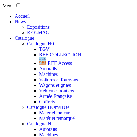
Menu
Accueil
News
Expositions
REE-MAG
Catalogue
Catalogue H0
TGV
REE COLLECTION
REE Access
Autorails
Machines
Voitures et fourgons
Wagons et grues
Véhicules routiers
Armée Française
Coffrets
Catalogue HOm/HOe
Matériel moteur
Matériel remorqué
Catalogue N
Autorails
Machines