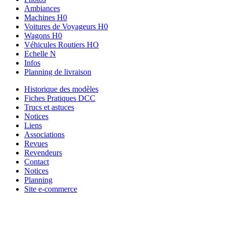
Ambiances
Machines H0
Voitures de Voyageurs H0
Wagons H0
Véhicules Routiers HO
Echelle N
Infos
Planning de livraison
Historique des modèles
Fiches Pratiques DCC
Trucs et astuces
Notices
Liens
Associations
Revues
Revendeurs
Contact
Notices
Planning
Site e-commerce