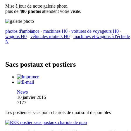
Mise à jour de notre galerie photo,
plus de
400 photos
attendent votre visite.
photos d'ambiance
-
machines H0
-
voitures de voyageurs H0
-
wagons H0
-
véhicules routiers H0
-
machines et wagons à l'échelle
N
Sacs postaux et postiers
News
10 janvier 2016
7177
Les postiers et sacs pour chariots de quai sont disponibles