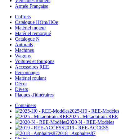
Véhicules routiers
Armée Française
Coffrets
Catalogue HOm/HOe
Matériel moteur
Matériel remorqué
Catalogue N
Autorails
Machines
Wagons
Voitures et fourgons
Accessoires REE
Personnages
Matériel roulant
Décor
Divers
Plaques d'itinéraires
Containers
2025-H0 - REE-Modèles
2025 - Mikadotrain-REE
2020-N - REE-Modèles
2019 - REE-ACCESS
2018 - Asphaltes87
Photos