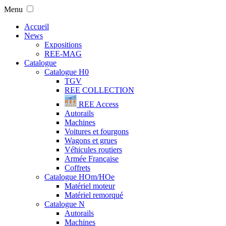
Menu
Accueil
News
Expositions
REE-MAG
Catalogue
Catalogue H0
TGV
REE COLLECTION
REE Access
Autorails
Machines
Voitures et fourgons
Wagons et grues
Véhicules routiers
Armée Française
Coffrets
Catalogue HOm/HOe
Matériel moteur
Matériel remorqué
Catalogue N
Autorails
Machines