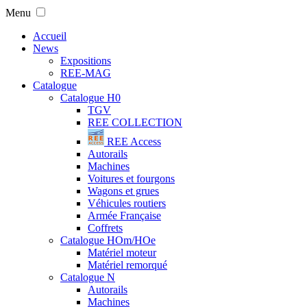
Menu
Accueil
News
Expositions
REE-MAG
Catalogue
Catalogue H0
TGV
REE COLLECTION
REE Access
Autorails
Machines
Voitures et fourgons
Wagons et grues
Véhicules routiers
Armée Française
Coffrets
Catalogue HOm/HOe
Matériel moteur
Matériel remorqué
Catalogue N
Autorails
Machines