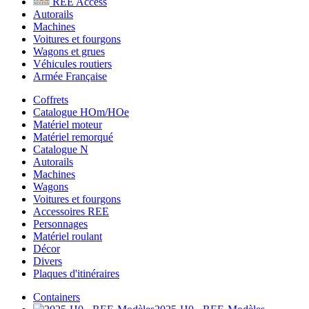
REE Access
Autorails
Machines
Voitures et fourgons
Wagons et grues
Véhicules routiers
Armée Française
Coffrets
Catalogue HOm/HOe
Matériel moteur
Matériel remorqué
Catalogue N
Autorails
Machines
Wagons
Voitures et fourgons
Accessoires REE
Personnages
Matériel roulant
Décor
Divers
Plaques d'itinéraires
Containers