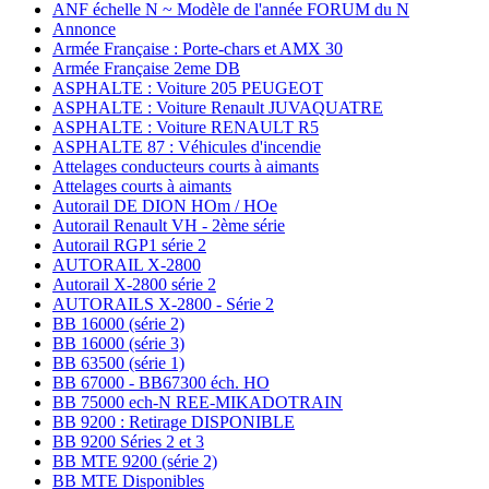
ANF échelle N ~ Modèle de l'année FORUM du N
Annonce
Armée Française : Porte-chars et AMX 30
Armée Française 2eme DB
ASPHALTE : Voiture 205 PEUGEOT
ASPHALTE : Voiture Renault JUVAQUATRE
ASPHALTE : Voiture RENAULT R5
ASPHALTE 87 : Véhicules d'incendie
Attelages conducteurs courts à aimants
Attelages courts à aimants
Autorail DE DION HOm / HOe
Autorail Renault VH - 2ème série
Autorail RGP1 série 2
AUTORAIL X-2800
Autorail X-2800 série 2
AUTORAILS X-2800 - Série 2
BB 16000 (série 2)
BB 16000 (série 3)
BB 63500 (série 1)
BB 67000 - BB67300 éch. HO
BB 75000 ech-N REE-MIKADOTRAIN
BB 9200 : Retirage DISPONIBLE
BB 9200 Séries 2 et 3
BB MTE 9200 (série 2)
BB MTE Disponibles