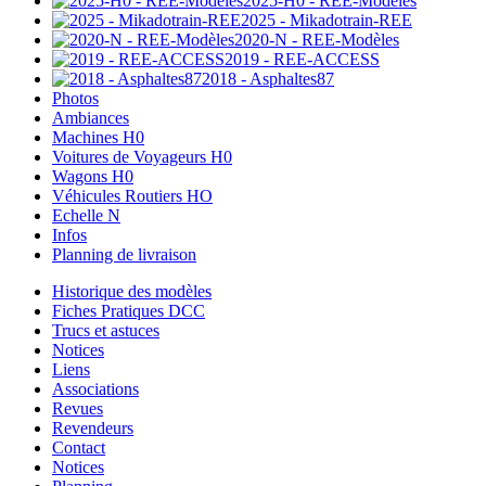
2025-H0 - REE-Modèles
2025 - Mikadotrain-REE
2020-N - REE-Modèles
2019 - REE-ACCESS
2018 - Asphaltes87
Photos
Ambiances
Machines H0
Voitures de Voyageurs H0
Wagons H0
Véhicules Routiers HO
Echelle N
Infos
Planning de livraison
Historique des modèles
Fiches Pratiques DCC
Trucs et astuces
Notices
Liens
Associations
Revues
Revendeurs
Contact
Notices