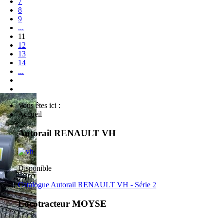
7
8
9
...
11
12
13
14
...
Vous êtes ici :
Accueil
Autorail RENAULT VH
Disponible
Catalogue Autorail RENAULT VH - Série 2
Locotracteur MOYSE