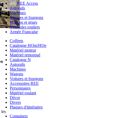
REE Access
Autorails
Machines
Voitures et fourgons
Wagons et grues
Véhicules routiers
Armée Française
Coffrets
Catalogue HOm/HOe
Matériel moteur
Matériel remorqué
Catalogue N
 «
Autorails
Machines
Wagons
Voitures et fourgons
Accessoires REE
Personnages
Matériel roulant
Décor
Divers
Plaques d'itinéraires
 les
Containers