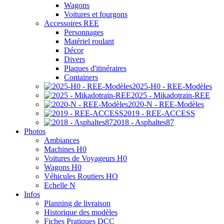
Wagons
Voitures et fourgons
Accessoires REE
Personnages
Matériel roulant
Décor
Divers
Plaques d'itinéraires
Containers
2025-H0 - REE-Modèles
2025 - Mikadotrain-REE
2020-N - REE-Modèles
2019 - REE-ACCESS
2018 - Asphaltes87
Photos
Ambiances
Machines H0
Voitures de Voyageurs H0
Wagons H0
Véhicules Routiers HO
Echelle N
Infos
Planning de livraison
Historique des modèles
Fiches Pratiques DCC