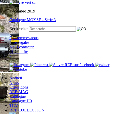
Décembre 2019
Catalogue MOYSE - Série 3
Rechercher
Qui sommes-nous
infos légales
Nous contacter
Plan du site
-
Accueil
News
Expositions
REE-MAG
Catalogue
Catalogue H0
TGV
REE COLLECTION