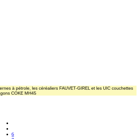
ernes à pétrole, les céréaliers FAUVET-GIREL et les UIC couchettes
 wagons COKE MH45
6