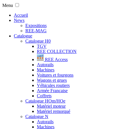
Menu
Accueil
News
Expositions
REE-MAG
Catalogue
Catalogue H0
TGV
REE COLLECTION
REE Access
Autorails
Machines
Voitures et fourgons
Wagons et grues
Véhicules routiers
Armée Française
Coffrets
Catalogue HOm/HOe
Matériel moteur
Matériel remorqué
Catalogue N
Autorails
Machines