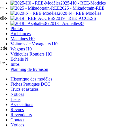
2025-H0 - REE-Modèles
et
2025 - Mikadotrain-REE
2020-N - REE-Modèles
elle
2019 - REE-ACCESS
2018 - Asphaltes87
Photos
Ambiances
Machines H0
Voitures de Voyageurs H0
t de
Wagons H0
Véhicules Routiers HO
Echelle N
ire
Infos
Planning de livraison
Historique des modèles
Fiches Pratiques DCC
Trucs et astuces
Notices
Liens
Associations
Revues
Revendeurs
Contact
Notices