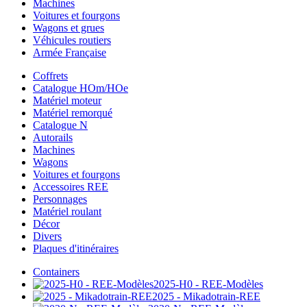
Machines
Voitures et fourgons
Wagons et grues
Véhicules routiers
Armée Française
Coffrets
Catalogue HOm/HOe
Matériel moteur
Matériel remorqué
Catalogue N
Autorails
Machines
Wagons
Voitures et fourgons
Accessoires REE
Personnages
Matériel roulant
Décor
Divers
Plaques d'itinéraires
Containers
2025-H0 - REE-Modèles
2025 - Mikadotrain-REE