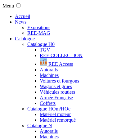
Menu
Accueil
News
Expositions
REE-MAG
Catalogue
Catalogue H0
TGV
REE COLLECTION
REE Access
Autorails
Machines
Voitures et fourgons
Wagons et grues
Véhicules routiers
Armée Française
Coffrets
Catalogue HOm/HOe
Matériel moteur
Matériel remorqué
Catalogue N
Autorails
Machines