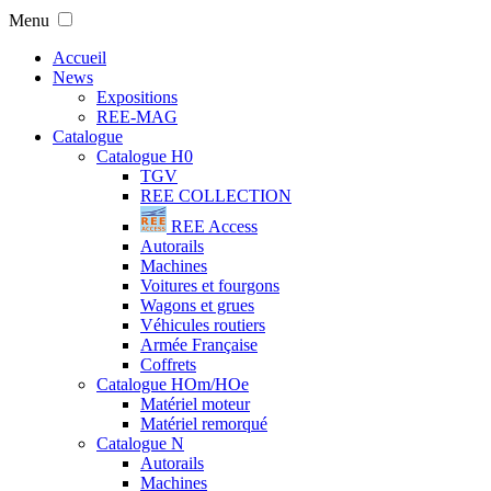
Menu
Accueil
News
Expositions
REE-MAG
Catalogue
Catalogue H0
TGV
REE COLLECTION
REE Access
Autorails
Machines
Voitures et fourgons
Wagons et grues
Véhicules routiers
Armée Française
Coffrets
Catalogue HOm/HOe
Matériel moteur
Matériel remorqué
Catalogue N
Autorails
Machines