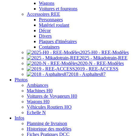
Wagons
Voitures et fourgons
Accessoires REE
Personnages
Matériel roulant
Décor
Divers
Plaques d'itinéraires
Containers
2025-H0 - REE-Modèles
2025 - Mikadotrain-REE
2020-N - REE-Modèles
2019 - REE-ACCESS
2018 - Asphaltes87
Photos
Ambiances
Machines H0
Voitures de Voyageurs H0
Wagons H0
Véhicules Routiers HO
Echelle N
Infos
Planning de livraison
Historique des modèles
Fiches Pratiques DCC