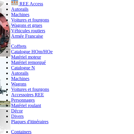
REE Access
Autorails
Machines
Voitures et fourgons
Wagons et grues
Véhicules routiers
Armée Française
Coffrets
Catalogue HOm/HOe
Matériel moteur
Matériel remorqué
Catalogue N
Autorails
Machines
Wagons
Voitures et fourgons
Accessoires REE
Personnages
Matériel roulant
Décor
Divers
Plaques d'itinéraires
Containers