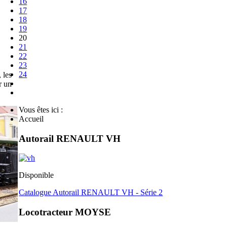
16
17
18
19
20
21
22
23
24
 les
r un
Vous êtes ici :
Accueil
Autorail RENAULT VH
Disponible
Catalogue Autorail RENAULT VH - Série 2
Locotracteur MOYSE