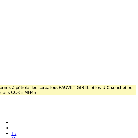
ernes à pétrole, les céréaliers FAUVET-GIREL et les UIC couchettes
 wagons COKE MH45
15