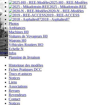
2025-H0 - REE-Modèles
2025 - Mikadotrain-REE
2020-N - REE-Modèles
2019 - REE-ACCESS
2018 - Asphaltes87
Photos
Ambiances
Machines H0
Voitures de Voyageurs H0
Wagons H0
Véhicules Routiers HO
Echelle N
Infos
Planning de livraison
Historique des modèles
Fiches Pratiques DCC
Trucs et astuces
Notices
Liens
Associations
Revues
Revendeurs
Contact
Notices