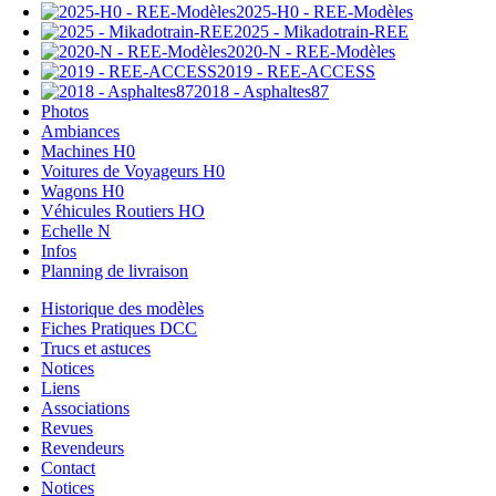
2025-H0 - REE-Modèles
2025 - Mikadotrain-REE
2020-N - REE-Modèles
2019 - REE-ACCESS
2018 - Asphaltes87
Photos
Ambiances
Machines H0
Voitures de Voyageurs H0
Wagons H0
Véhicules Routiers HO
Echelle N
Infos
Planning de livraison
Historique des modèles
Fiches Pratiques DCC
Trucs et astuces
Notices
Liens
Associations
Revues
Revendeurs
Contact
Notices