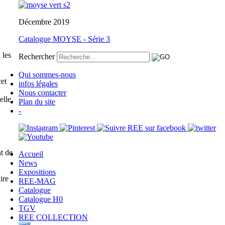
Décembre 2019
Catalogue MOYSE - Série 3
 les
Rechercher
Qui sommes-nous
et
infos légales
Nous contacter
elle
Plan du site
-
t de
Accueil
News
Expositions
ire
REE-MAG
Catalogue
Catalogue H0
TGV
REE COLLECTION