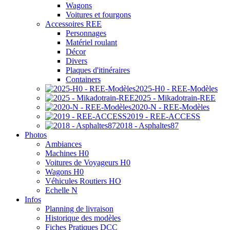
Wagons
Voitures et fourgons
Accessoires REE
Personnages
Matériel roulant
Décor
Divers
Plaques d'itinéraires
Containers
2025-H0 - REE-Modèles
2025 - Mikadotrain-REE
2020-N - REE-Modèles
2019 - REE-ACCESS
2018 - Asphaltes87
Photos
Ambiances
Machines H0
Voitures de Voyageurs H0
Wagons H0
Véhicules Routiers HO
Echelle N
Infos
Planning de livraison
Historique des modèles
Fiches Pratiques DCC