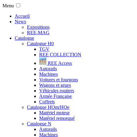
Menu
Accueil
News
Expositions
REE-MAG
Catalogue
Catalogue H0
TGV
REE COLLECTION
REE Access
Autorails
Machines
Voitures et fourgons
Wagons et grues
Véhicules routiers
Armée Française
Coffrets
Catalogue HOm/HOe
Matériel moteur
Matériel remorqué
Catalogue N
Autorails
Machines