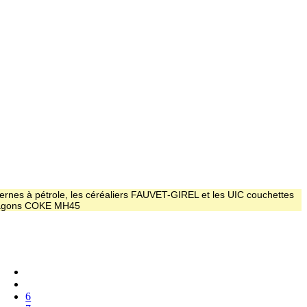
ernes à pétrole, les céréaliers FAUVET-GIREL et les UIC couchettes
 wagons COKE MH45
6