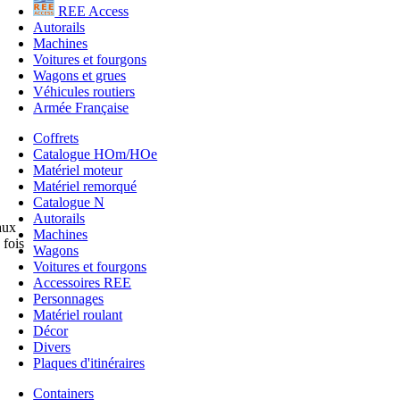
REE Access
Autorails
Machines
Voitures et fourgons
Wagons et grues
Véhicules routiers
Armée Française
Coffrets
Catalogue HOm/HOe
Matériel moteur
Matériel remorqué
Catalogue N
Autorails
aux
Machines
 fois
Wagons
Voitures et fourgons
Accessoires REE
Personnages
Matériel roulant
Décor
Divers
Plaques d'itinéraires
Containers