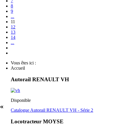
7
8
9
...
11
12
13
14
...
Vous êtes ici :
Accueil
Autorail RENAULT VH
Disponible
 «
Catalogue Autorail RENAULT VH - Série 2
Locotracteur MOYSE