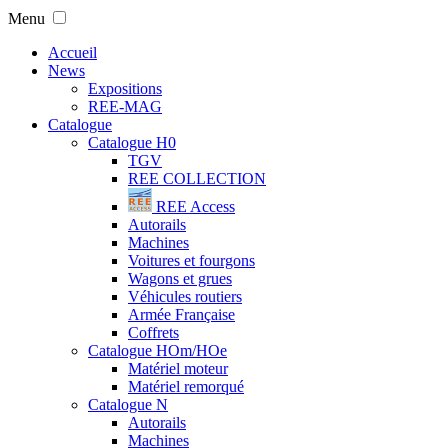
Menu
Accueil
News
Expositions
REE-MAG
Catalogue
Catalogue H0
TGV
REE COLLECTION
REE Access
Autorails
Machines
Voitures et fourgons
Wagons et grues
Véhicules routiers
Armée Française
Coffrets
Catalogue HOm/HOe
Matériel moteur
Matériel remorqué
Catalogue N
Autorails
Machines