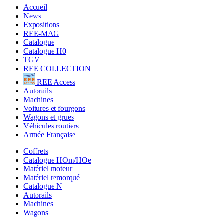
Accueil
News
Expositions
REE-MAG
Catalogue
Catalogue H0
TGV
REE COLLECTION
REE Access
Autorails
Machines
Voitures et fourgons
Wagons et grues
Véhicules routiers
Armée Française
Coffrets
Catalogue HOm/HOe
Matériel moteur
Matériel remorqué
Catalogue N
Autorails
Machines
Wagons