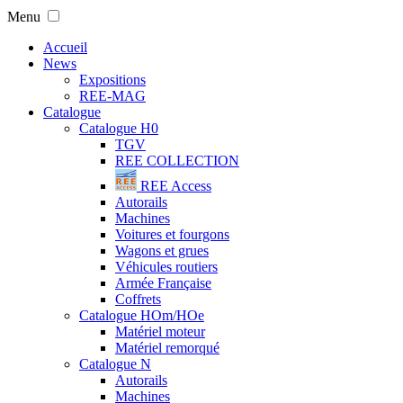
Menu
Accueil
News
Expositions
REE-MAG
Catalogue
Catalogue H0
TGV
REE COLLECTION
REE Access
Autorails
Machines
Voitures et fourgons
Wagons et grues
Véhicules routiers
Armée Française
Coffrets
Catalogue HOm/HOe
Matériel moteur
Matériel remorqué
Catalogue N
Autorails
Machines