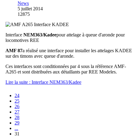
News
5 juillet 2014
12875
Interface
NEM363/Kadee
pour attelage à queue d'aronde pour
locomotives REE
AMF 87
a réalisé une interface pour installer les attelages KADEE
sur des timons avec queue d'aronde.
Ces interfaces sont conditionnées par 4 sous la référence AMF-
A265 et sont distribuées aux détaillants par REE Modeles.
Lire la suite : Interface NEM363/Kadee
24
25
26
27
28
29
...
31