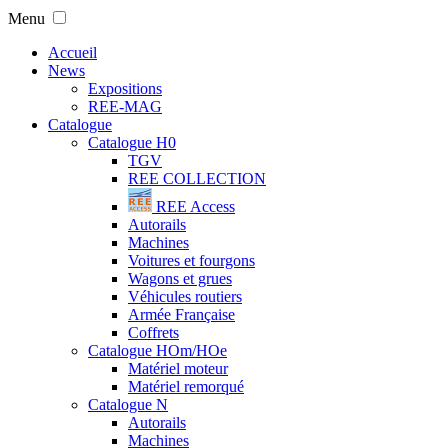
Menu
Accueil
News
Expositions
REE-MAG
Catalogue
Catalogue H0
TGV
REE COLLECTION
REE Access
Autorails
Machines
Voitures et fourgons
Wagons et grues
Véhicules routiers
Armée Française
Coffrets
Catalogue HOm/HOe
Matériel moteur
Matériel remorqué
Catalogue N
Autorails
Machines