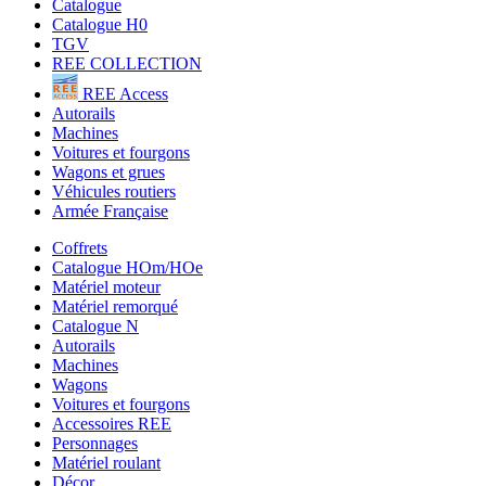
Catalogue
Catalogue H0
TGV
REE COLLECTION
REE Access
Autorails
Machines
Voitures et fourgons
Wagons et grues
Véhicules routiers
Armée Française
Coffrets
Catalogue HOm/HOe
Matériel moteur
Matériel remorqué
Catalogue N
Autorails
Machines
Wagons
Voitures et fourgons
Accessoires REE
Personnages
Matériel roulant
Décor