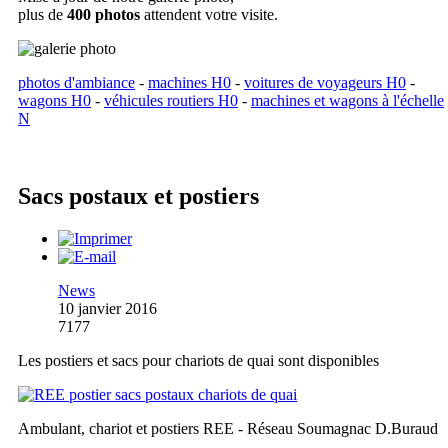
plus de
400 photos
attendent votre visite.
photos d'ambiance
-
machines H0
-
voitures de voyageurs H0
-
wagons H0
-
véhicules routiers H0
-
machines et wagons à l'échelle
N
Sacs postaux et postiers
News
10 janvier 2016
7177
Les postiers et sacs pour chariots de quai sont disponibles
Ambulant, chariot et postiers REE - Réseau Soumagnac D.Buraud