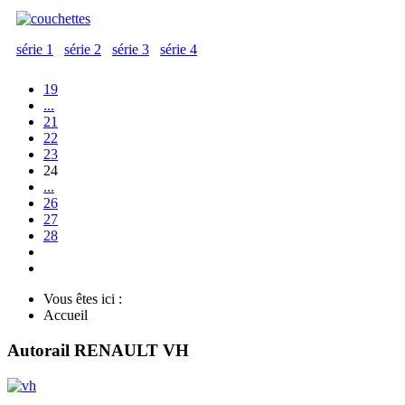
série 1
série 2
série 3
série 4
19
...
21
22
23
24
...
26
27
28
Vous êtes ici :
Accueil
Autorail RENAULT VH