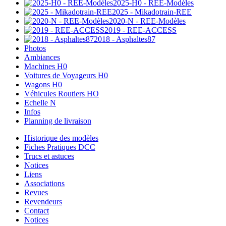
2025-H0 - REE-Modèles
2025 - Mikadotrain-REE
2020-N - REE-Modèles
2019 - REE-ACCESS
2018 - Asphaltes87
Photos
Ambiances
Machines H0
Voitures de Voyageurs H0
Wagons H0
Véhicules Routiers HO
Echelle N
Infos
Planning de livraison
Historique des modèles
Fiches Pratiques DCC
Trucs et astuces
Notices
Liens
Associations
Revues
Revendeurs
Contact
Notices