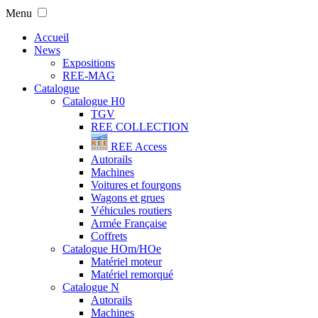
Menu
Accueil
News
Expositions
REE-MAG
Catalogue
Catalogue H0
TGV
REE COLLECTION
REE Access
Autorails
Machines
Voitures et fourgons
Wagons et grues
Véhicules routiers
Armée Française
Coffrets
Catalogue HOm/HOe
Matériel moteur
Matériel remorqué
Catalogue N
Autorails
Machines