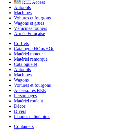
REE Access
Autorails
Machines
Voitures et fourgons
Wagons et grues
Véhicules routiers
Armée Française
Coffrets
Catalogue HOm/HOe
Matériel moteur
Matériel remorqué
Catalogue N
Autorails
Machines
Wagons
Voitures et fourgons
Accessoires REE
Personnages
Matériel roulant
Décor
Divers
Plaques d'itinéraires
Containers