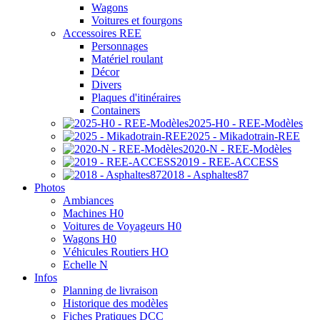
Wagons
Voitures et fourgons
Accessoires REE
Personnages
Matériel roulant
Décor
Divers
Plaques d'itinéraires
Containers
2025-H0 - REE-Modèles
2025 - Mikadotrain-REE
2020-N - REE-Modèles
2019 - REE-ACCESS
2018 - Asphaltes87
Photos
Ambiances
Machines H0
Voitures de Voyageurs H0
Wagons H0
Véhicules Routiers HO
Echelle N
Infos
Planning de livraison
Historique des modèles
Fiches Pratiques DCC