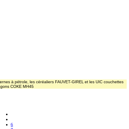
ernes à pétrole, les céréaliers FAUVET-GIREL et les UIC couchettes
 wagons COKE MH45
6