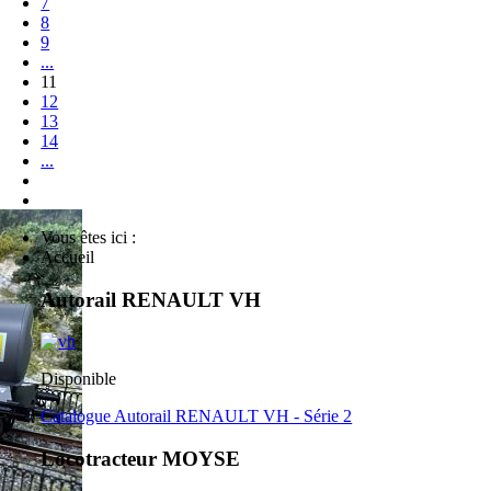
7
8
9
...
11
12
13
14
...
Vous êtes ici :
Accueil
Autorail RENAULT VH
Disponible
Catalogue Autorail RENAULT VH - Série 2
Locotracteur MOYSE