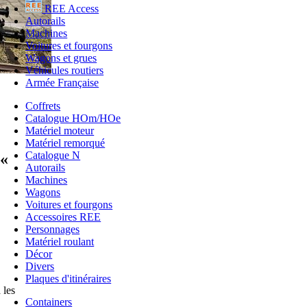
REE Access
Autorails
Machines
Voitures et fourgons
Wagons et grues
Véhicules routiers
Armée Française
Coffrets
Catalogue HOm/HOe
Matériel moteur
Matériel remorqué
Catalogue N
 «
Autorails
Machines
Wagons
Voitures et fourgons
Accessoires REE
Personnages
Matériel roulant
Décor
Divers
Plaques d'itinéraires
 les
Containers