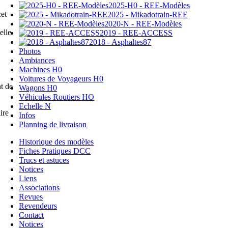
2025-H0 - REE-Modèles
et
2025 - Mikadotrain-REE
2020-N - REE-Modèles
elle
2019 - REE-ACCESS
2018 - Asphaltes87
Photos
Ambiances
Machines H0
Voitures de Voyageurs H0
t de
Wagons H0
Véhicules Routiers HO
Echelle N
ire
Infos
Planning de livraison
Historique des modèles
Fiches Pratiques DCC
Trucs et astuces
Notices
Liens
Associations
Revues
Revendeurs
Contact
Notices