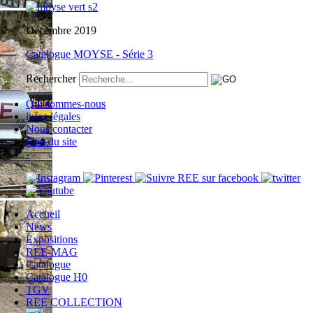
Décembre 2019
Catalogue MOYSE - Série 3
Rechercher
Qui sommes-nous
infos légales
Nous contacter
Plan du site
-
Accueil
News
Expositions
REE-MAG
Catalogue
Catalogue H0
TGV
REE COLLECTION