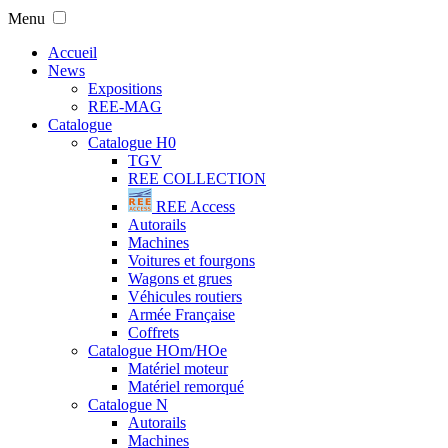
Menu
Accueil
News
Expositions
REE-MAG
Catalogue
Catalogue H0
TGV
REE COLLECTION
REE Access
Autorails
Machines
Voitures et fourgons
Wagons et grues
Véhicules routiers
Armée Française
Coffrets
Catalogue HOm/HOe
Matériel moteur
Matériel remorqué
Catalogue N
Autorails
Machines