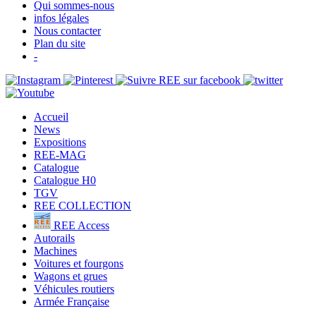
Qui sommes-nous
infos légales
Nous contacter
Plan du site
-
Accueil
News
Expositions
REE-MAG
Catalogue
Catalogue H0
TGV
REE COLLECTION
REE Access
Autorails
Machines
Voitures et fourgons
Wagons et grues
Véhicules routiers
Armée Française