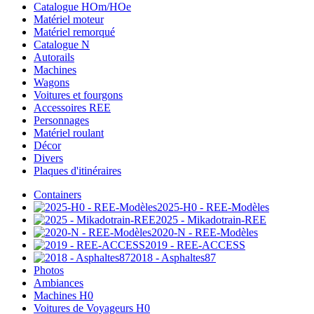
Catalogue HOm/HOe
Matériel moteur
Matériel remorqué
Catalogue N
Autorails
Machines
Wagons
Voitures et fourgons
Accessoires REE
Personnages
Matériel roulant
Décor
Divers
Plaques d'itinéraires
Containers
2025-H0 - REE-Modèles
2025 - Mikadotrain-REE
2020-N - REE-Modèles
2019 - REE-ACCESS
2018 - Asphaltes87
Photos
Ambiances
Machines H0
Voitures de Voyageurs H0