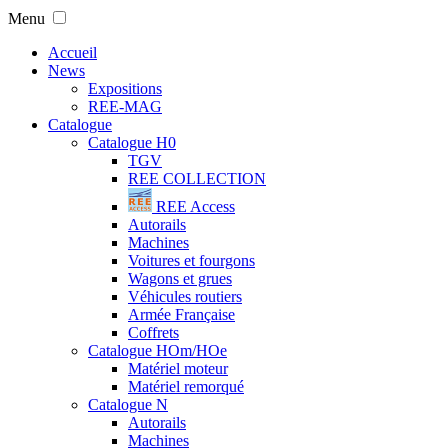
Menu
Accueil
News
Expositions
REE-MAG
Catalogue
Catalogue H0
TGV
REE COLLECTION
REE Access
Autorails
Machines
Voitures et fourgons
Wagons et grues
Véhicules routiers
Armée Française
Coffrets
Catalogue HOm/HOe
Matériel moteur
Matériel remorqué
Catalogue N
Autorails
Machines