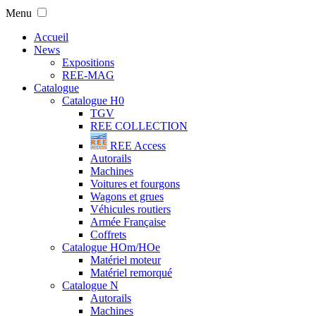
Menu
Accueil
News
Expositions
REE-MAG
Catalogue
Catalogue H0
TGV
REE COLLECTION
REE Access
Autorails
Machines
Voitures et fourgons
Wagons et grues
Véhicules routiers
Armée Française
Coffrets
Catalogue HOm/HOe
Matériel moteur
Matériel remorqué
Catalogue N
Autorails
Machines