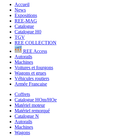
Accueil
News
Expositions
REE-MAG
Catalogue
Catalogue H0
TGV
REE COLLECTION
REE Access
Autorails
Machines
Voitures et fourgons
Wagons et grues
Véhicules routiers
Armée Française
Coffrets
Catalogue HOm/HOe
Matériel moteur
Matériel remorqué
Catalogue N
Autorails
Machines
Wagons