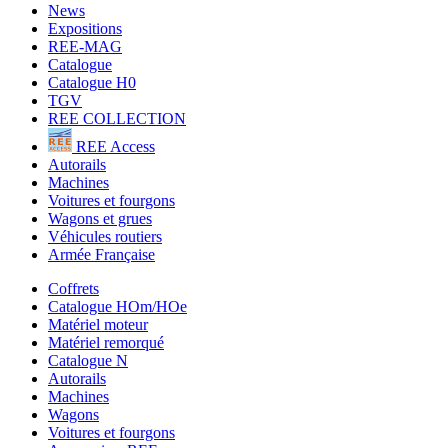
News
Expositions
REE-MAG
Catalogue
Catalogue H0
TGV
REE COLLECTION
REE Access
Autorails
Machines
Voitures et fourgons
Wagons et grues
Véhicules routiers
Armée Française
Coffrets
Catalogue HOm/HOe
Matériel moteur
Matériel remorqué
Catalogue N
Autorails
Machines
Wagons
Voitures et fourgons