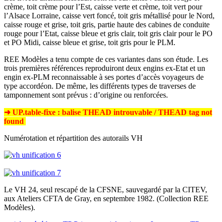
crème, toit crème pour l’Est, caisse verte et crème, toit vert pour
l’Alsace Lorraine, caisse vert foncé, toit gris métallisé pour le Nord,
caisse rouge et grise, toit gris, partie haute des cabines de conduite
rouge pour l’Etat, caisse bleue et gris clair, toit gris clair pour le PO
et PO Midi, caisse bleue et grise, toit gris pour le PLM.
REE Modèles a tenu compte de ces variantes dans son étude. Les
trois premières références reproduiront deux engins ex-Etat et un
engin ex-PLM reconnaissable à ses portes d’accès voyageurs de
type accordéon. De même, les différents types de traverses de
tamponnement sont prévus : d’origine ou renforcées.
➜ UP.table-fixe : balise THEAD introuvable / THEAD tag not
found
Numérotation et répartition des autorails VH
Le VH 24, seul rescapé de la CFSNE, sauvegardé par la CITEV,
aux Ateliers CFTA de Gray, en septembre 1982. (Collection REE
Modèles).