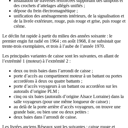
installation de traverses renforcées supportant des tampons et
des crochets d’attelages allégés unifiés ;
dépose du frein électromagnétique ;
unification des aménagements intérieurs, de la signalisation et
de la livrée extérieure, rouge, puis rouge et grise, puis rouge et
crème.
Le déclin fut rapide à partir du milieu des années soixante : le
premier engin fut radié en 1964 ; en août 1968, il ne subsistait que
trente-trois exemplaires, et trois à l’aube de l’année 1970.
Les principales variantes de caisse sont les suivantes, en allant de
l’extrémité 1 (moteur) à l’extrémité 2 :
deux ou trois baies dans l’arrondi de caisse ;
porte d’accès au compartiment moteur à un battant ou portes
accordéons à deux ou quatre battants ;
porte d’accès voyageurs à un battant ou accordéon sur les
autorails d’origine PLM ;
cinq ou six baies (autorails d’origine Alsace Lorraine) dans la
salle voyageurs (pour une même longueur de caisse) ;
au delà de la porte arrière d’accès voyageurs, on trouve une
grande baie, ou bien une ou deux petites :
deux baies dans l’arrondi de caisse.
Les livrées anciens Réseaux sont les suivantes : caisse rouge et