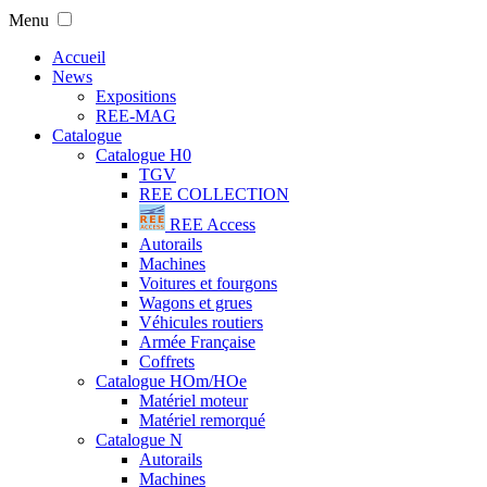
Menu
Accueil
News
Expositions
REE-MAG
Catalogue
Catalogue H0
TGV
REE COLLECTION
REE Access
Autorails
Machines
Voitures et fourgons
Wagons et grues
Véhicules routiers
Armée Française
Coffrets
Catalogue HOm/HOe
Matériel moteur
Matériel remorqué
Catalogue N
Autorails
Machines