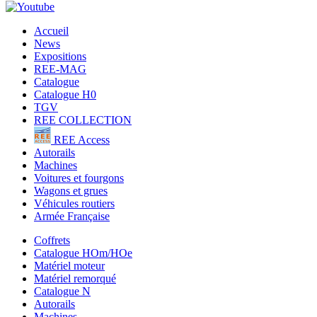
Accueil
News
Expositions
REE-MAG
Catalogue
Catalogue H0
TGV
REE COLLECTION
REE Access
Autorails
Machines
Voitures et fourgons
Wagons et grues
Véhicules routiers
Armée Française
Coffrets
Catalogue HOm/HOe
Matériel moteur
Matériel remorqué
Catalogue N
Autorails
Machines