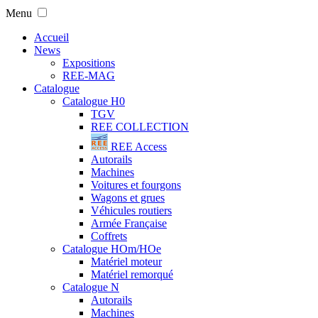
Menu
Accueil
News
Expositions
REE-MAG
Catalogue
Catalogue H0
TGV
REE COLLECTION
REE Access
Autorails
Machines
Voitures et fourgons
Wagons et grues
Véhicules routiers
Armée Française
Coffrets
Catalogue HOm/HOe
Matériel moteur
Matériel remorqué
Catalogue N
Autorails
Machines