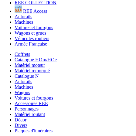
REE COLLECTION
REE Access
Autorails
Machines
Voitures et fourgons
Wagons et grues
Véhicules routiers
Armée Française
Coffrets
Catalogue HOm/HOe
Matériel moteur
Matériel remorqué
Catalogue N
Autorails
Machines
Wagons
Voitures et fourgons
Accessoires REE
Personnages
Matériel roulant
Décor
Divers
Plaques d'itinéraires