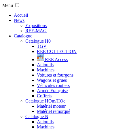
Menu
Accueil
News
Expositions
REE-MAG
Catalogue
Catalogue H0
TGV
REE COLLECTION
REE Access
Autorails
Machines
Voitures et fourgons
Wagons et grues
Véhicules routiers
Armée Française
Coffrets
Catalogue HOm/HOe
Matériel moteur
Matériel remorqué
Catalogue N
Autorails
Machines