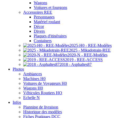
Wagons
Voitures et fourgons
Accessoires REE
Personnages
Matériel roulant
Décor
Divers
Plaques d'itinéraires
Containers
2025-H0 - REE-Modèles
2025 - Mikadotrain-REE
2020-N - REE-Modèles
2019 - REE-ACCESS
2018 - Asphaltes87
Photos
Ambiances
Machines H0
Voitures de Voyageurs H0
Wagons H0
Véhicules Routiers HO
Echelle N
Infos
Planning de livraison
Historique des modèles
Fiches Pratiques DCC