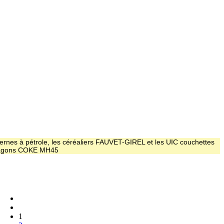
ernes à pétrole, les céréaliers FAUVET-GIREL et les UIC couchettes
 wagons COKE MH45
1