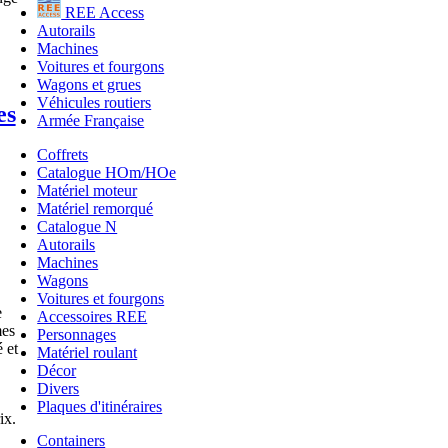
REE Access
Autorails
Machines
Voitures et fourgons
Wagons et grues
Véhicules routiers
es
Armée Française
Coffrets
Catalogue HOm/HOe
Matériel moteur
Matériel remorqué
Catalogue N
Autorails
Machines
Wagons
Voitures et fourgons
e
Accessoires REE
mes
Personnages
 et
Matériel roulant
Décor
Divers
Plaques d'itinéraires
ix.
Containers