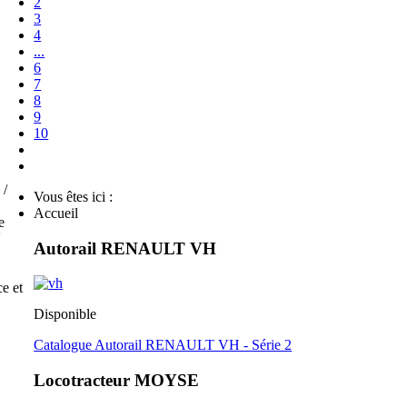
2
3
4
...
6
7
8
9
10
 /
Vous êtes ici :
Accueil
e
V
Autorail RENAULT VH
e et
Disponible
Catalogue Autorail RENAULT VH - Série 2
Locotracteur MOYSE