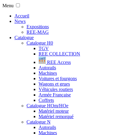
Menu
Accueil
News
Expositions
REE-MAG
Catalogue
Catalogue H0
TGV
REE COLLECTION
REE Access
Autorails
Machines
Voitures et fourgons
Wagons et grues
Véhicules routiers
Armée Française
Coffrets
Catalogue HOm/HOe
Matériel moteur
Matériel remorqué
Catalogue N
Autorails
Machines