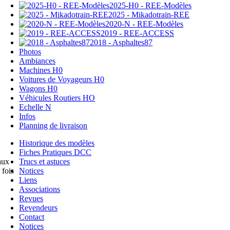
2025-H0 - REE-Modèles
2025 - Mikadotrain-REE
2020-N - REE-Modèles
2019 - REE-ACCESS
2018 - Asphaltes87
Photos
Ambiances
Machines H0
Voitures de Voyageurs H0
Wagons H0
Véhicules Routiers HO
Echelle N
Infos
Planning de livraison
Historique des modèles
Fiches Pratiques DCC
Trucs et astuces
aux
Notices
 fois
Liens
Associations
Revues
Revendeurs
Contact
Notices