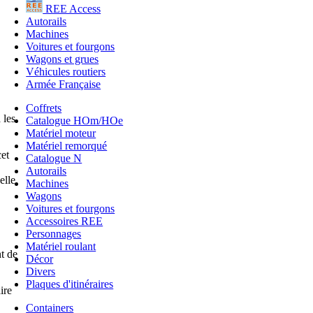
REE Access
Autorails
Machines
Voitures et fourgons
Wagons et grues
Véhicules routiers
Armée Française
Coffrets
 les
Catalogue HOm/HOe
Matériel moteur
Matériel remorqué
et
Catalogue N
Autorails
elle
Machines
Wagons
Voitures et fourgons
Accessoires REE
Personnages
Matériel roulant
t de
Décor
Divers
Plaques d'itinéraires
ire
Containers