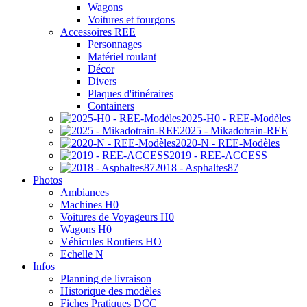
Wagons
Voitures et fourgons
Accessoires REE
Personnages
Matériel roulant
Décor
Divers
Plaques d'itinéraires
Containers
2025-H0 - REE-Modèles
2025 - Mikadotrain-REE
2020-N - REE-Modèles
2019 - REE-ACCESS
2018 - Asphaltes87
Photos
Ambiances
Machines H0
Voitures de Voyageurs H0
Wagons H0
Véhicules Routiers HO
Echelle N
Infos
Planning de livraison
Historique des modèles
Fiches Pratiques DCC