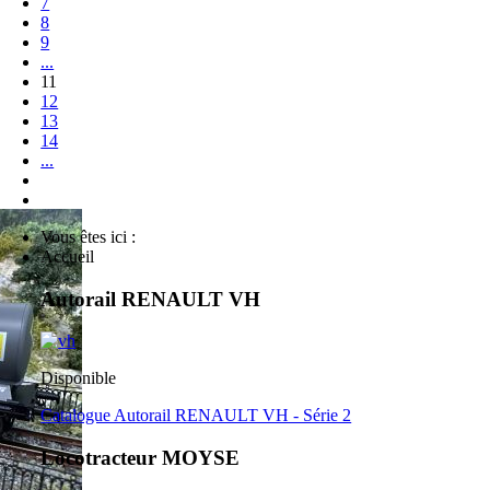
7
8
9
...
11
12
13
14
...
Vous êtes ici :
Accueil
Autorail RENAULT VH
Disponible
Catalogue Autorail RENAULT VH - Série 2
Locotracteur MOYSE