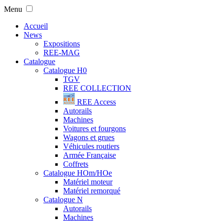
Menu
Accueil
News
Expositions
REE-MAG
Catalogue
Catalogue H0
TGV
REE COLLECTION
REE Access
Autorails
Machines
Voitures et fourgons
Wagons et grues
Véhicules routiers
Armée Française
Coffrets
Catalogue HOm/HOe
Matériel moteur
Matériel remorqué
Catalogue N
Autorails
Machines