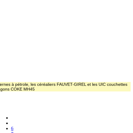
ernes à pétrole, les céréaliers FAUVET-GIREL et les UIC couchettes
 wagons COKE MH45
6