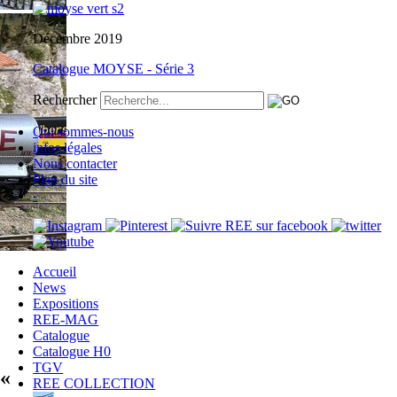
Décembre 2019
Catalogue MOYSE - Série 3
Rechercher
Qui sommes-nous
infos légales
Nous contacter
Plan du site
-
Accueil
News
Expositions
REE-MAG
Catalogue
Catalogue H0
TGV
 «
REE COLLECTION