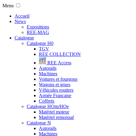
Menu
Accueil
News
Expositions
REE-MAG
Catalogue
Catalogue H0
TGV
REE COLLECTION
REE Access
Autorails
Machines
Voitures et fourgons
Wagons et grues
Véhicules routiers
Armée Française
Coffrets
Catalogue HOm/HOe
Matériel moteur
Matériel remorqué
Catalogue N
Autorails
Machines