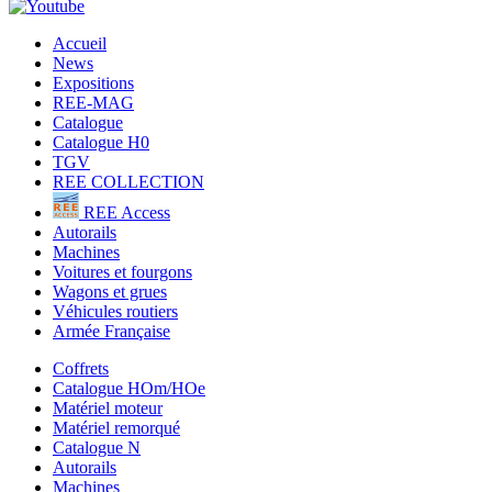
Accueil
News
Expositions
REE-MAG
Catalogue
Catalogue H0
TGV
REE COLLECTION
REE Access
Autorails
Machines
Voitures et fourgons
Wagons et grues
Véhicules routiers
Armée Française
Coffrets
Catalogue HOm/HOe
Matériel moteur
Matériel remorqué
Catalogue N
Autorails
Machines