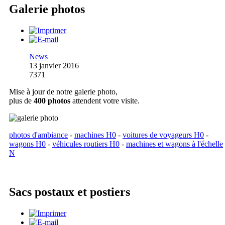
Galerie photos
News
13 janvier 2016
7371
Mise à jour de notre galerie photo,
plus de
400 photos
attendent votre visite.
photos d'ambiance
-
machines H0
-
voitures de voyageurs H0
-
wagons H0
-
véhicules routiers H0
-
machines et wagons à l'échelle
N
Sacs postaux et postiers