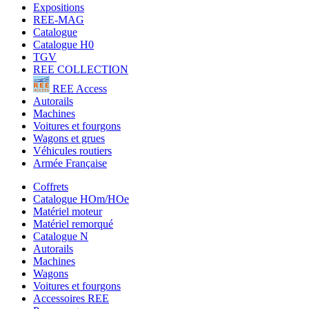
Expositions
REE-MAG
Catalogue
Catalogue H0
TGV
REE COLLECTION
REE Access
Autorails
Machines
Voitures et fourgons
Wagons et grues
Véhicules routiers
Armée Française
Coffrets
Catalogue HOm/HOe
Matériel moteur
Matériel remorqué
Catalogue N
Autorails
Machines
Wagons
Voitures et fourgons
Accessoires REE