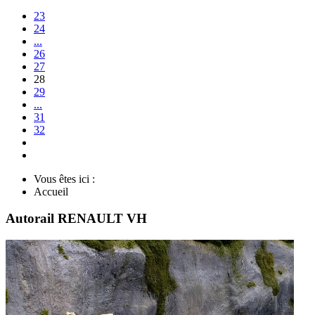
23
24
...
26
27
28
29
...
31
32
Vous êtes ici :
Accueil
Autorail RENAULT VH