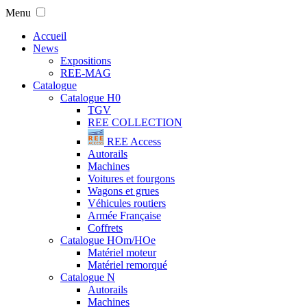
Menu
Accueil
News
Expositions
REE-MAG
Catalogue
Catalogue H0
TGV
REE COLLECTION
REE Access
Autorails
Machines
Voitures et fourgons
Wagons et grues
Véhicules routiers
Armée Française
Coffrets
Catalogue HOm/HOe
Matériel moteur
Matériel remorqué
Catalogue N
Autorails
Machines