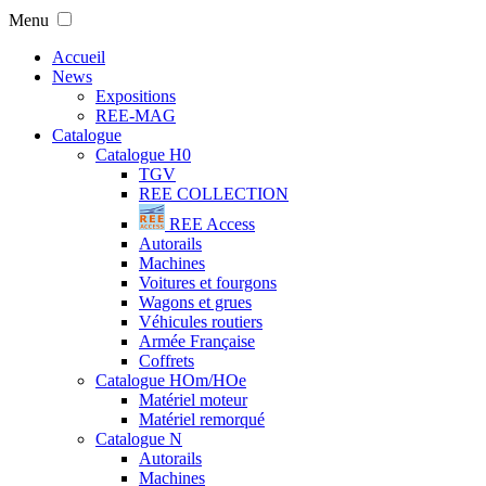
Menu
Accueil
News
Expositions
REE-MAG
Catalogue
Catalogue H0
TGV
REE COLLECTION
REE Access
Autorails
Machines
Voitures et fourgons
Wagons et grues
Véhicules routiers
Armée Française
Coffrets
Catalogue HOm/HOe
Matériel moteur
Matériel remorqué
Catalogue N
Autorails
Machines