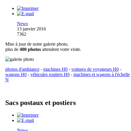
News
13 janvier 2016
7362
Mise à jour de notre galerie photo,
plus de
400 photos
attendent votre visite.
photos d'ambiance
-
machines H0
-
voitures de voyageurs H0
-
wagons H0
-
véhicules routiers H0
-
machines et wagons à l'échelle
N
Sacs postaux et postiers
News