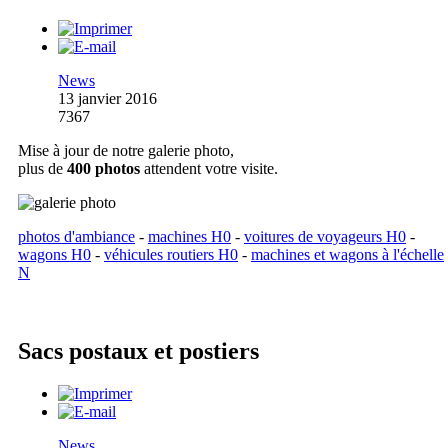
News
13 janvier 2016
7367
Mise à jour de notre galerie photo,
plus de
400 photos
attendent votre visite.
photos d'ambiance
-
machines H0
-
voitures de voyageurs H0
-
wagons H0
-
véhicules routiers H0
-
machines et wagons à l'échelle
N
Sacs postaux et postiers
News