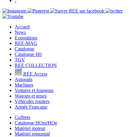
-
Accueil
News
Expositions
REE-MAG
Catalogue
Catalogue H0
TGV
REE COLLECTION
REE Access
Autorails
Machines
Voitures et fourgons
Wagons et grues
Véhicules routiers
Armée Française
Coffrets
Catalogue HOm/HOe
Matériel moteur
Matériel remorqué