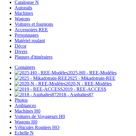
Catalogue N
Autorails
Machines
Wagons
Voitures et fourgons
Accessoires REE
Personnages
Matériel roulant
Décor
Divers
Plaques d'itinéraires
Containers
2025-H0 - REE-Modèles
2025 - Mikadotrain-REE
2020-N - REE-Modèles
2019 - REE-ACCESS
2018 - Asphaltes87
Photos
Ambiances
Machines H0
Voitures de Voyageurs H0
Wagons H0
Véhicules Routiers HO
Echelle N