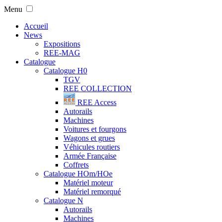
Menu
Accueil
News
Expositions
REE-MAG
Catalogue
Catalogue H0
TGV
REE COLLECTION
REE Access
Autorails
Machines
Voitures et fourgons
Wagons et grues
Véhicules routiers
Armée Française
Coffrets
Catalogue HOm/HOe
Matériel moteur
Matériel remorqué
Catalogue N
Autorails
Machines