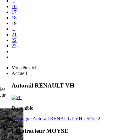
...
16
17
18
19
...
21
22
23
Vous êtes ici :
Accueil
Autorail RENAULT VH
les
eur
Disponible
Catalogue Autorail RENAULT VH - Série 2
Locotracteur MOYSE