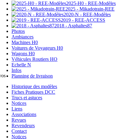
2025-H0 - REE-Modèles
2025 - Mikadotrain-REE
2020-N - REE-Modèles
2019 - REE-ACCESS
2018 - Asphaltes87
Photos
Ambiances
Machines H0
Voitures de Voyageurs H0
Wagons H0
Véhicules Routiers HO
Echelle N
Infos
vos
Planning de livraison
Historique des modèles
Fiches Pratiques DCC
Trucs et astuces
Notices
Liens
Associations
Revues
Revendeurs
Contact
Notices