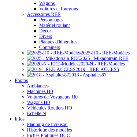
Wagons
Voitures et fourgons
Accessoires REE
Personnages
Matériel roulant
Décor
Divers
Plaques d'itinéraires
Containers
2025-H0 - REE-Modèles
2025 - Mikadotrain-REE
2020-N - REE-Modèles
2019 - REE-ACCESS
2018 - Asphaltes87
Photos
Ambiances
Machines H0
Voitures de Voyageurs H0
Wagons H0
Véhicules Routiers HO
Echelle N
Infos
Planning de livraison
Historique des modèles
Fiches Pratiques DCC