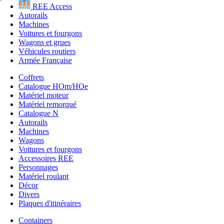
REE Access
Autorails
Machines
Voitures et fourgons
Wagons et grues
Véhicules routiers
Armée Française
Coffrets
Catalogue HOm/HOe
Matériel moteur
Matériel remorqué
Catalogue N
Autorails
Machines
Wagons
Voitures et fourgons
Accessoires REE
Personnages
Matériel roulant
Décor
Divers
Plaques d'itinéraires
Containers