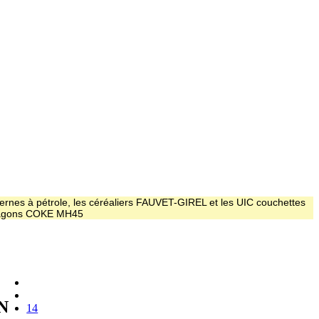
ernes à pétrole, les céréaliers FAUVET-GIREL et les UIC couchettes
 wagons COKE MH45
N
14