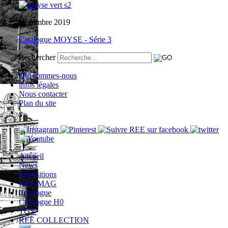
Décembre 2019
Catalogue MOYSE - Série 3
Rechercher
Qui sommes-nous
infos légales
Nous contacter
Plan du site
-
Accueil
News
Expositions
REE-MAG
Catalogue
Catalogue H0
TGV
REE COLLECTION