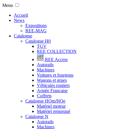
Menu
Accueil
News
Expositions
REE-MAG
Catalogue
Catalogue H0
TGV
REE COLLECTION
REE Access
Autorails
Machines
Voitures et fourgons
Wagons et grues
Véhicules routiers
Armée Française
Coffrets
Catalogue HOm/HOe
Matériel moteur
Matériel remorqué
Catalogue N
Autorails
Machines