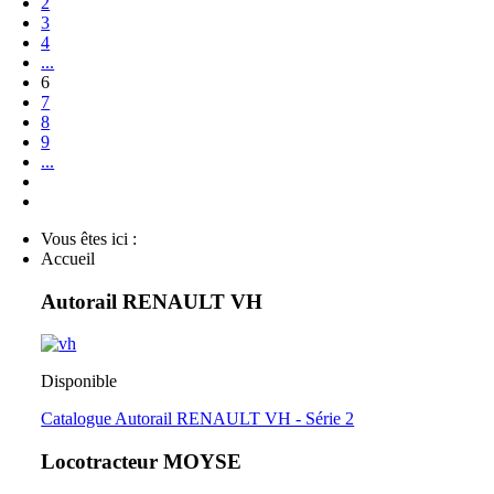
2
3
4
...
6
7
8
9
...
Vous êtes ici :
Accueil
Autorail RENAULT VH
Disponible
Catalogue Autorail RENAULT VH - Série 2
Locotracteur MOYSE