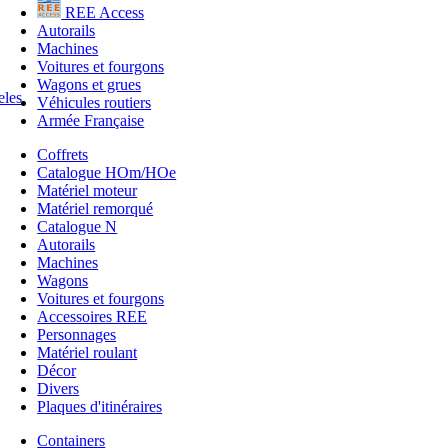
REE Access
Autorails
Machines
Voitures et fourgons
Wagons et grues
Véhicules routiers
Armée Française
Coffrets
Catalogue HOm/HOe
Matériel moteur
Matériel remorqué
Catalogue N
Autorails
Machines
Wagons
Voitures et fourgons
Accessoires REE
Personnages
Matériel roulant
Décor
Divers
Plaques d'itinéraires
Containers