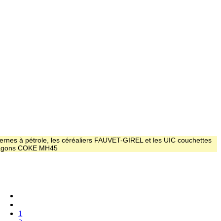
ernes à pétrole, les céréaliers FAUVET-GIREL et les UIC couchettes
 wagons COKE MH45
1