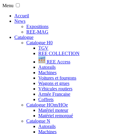
Menu
Accueil
News
Expositions
REE-MAG
Catalogue
Catalogue H0
TGV
REE COLLECTION
REE Access
Autorails
Machines
Voitures et fourgons
Wagons et grues
Véhicules routiers
Armée Française
Coffrets
Catalogue HOm/HOe
Matériel moteur
Matériel remorqué
Catalogue N
Autorails
Machines