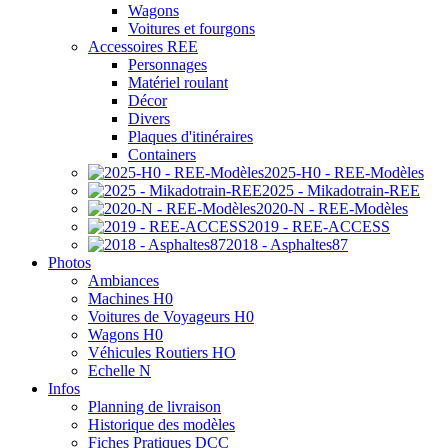
Wagons
Voitures et fourgons
Accessoires REE
Personnages
Matériel roulant
Décor
Divers
Plaques d'itinéraires
Containers
2025-H0 - REE-Modèles
2025 - Mikadotrain-REE
2020-N - REE-Modèles
2019 - REE-ACCESS
2018 - Asphaltes87
Photos
Ambiances
Machines H0
Voitures de Voyageurs H0
Wagons H0
Véhicules Routiers HO
Echelle N
Infos
Planning de livraison
Historique des modèles
Fiches Pratiques DCC