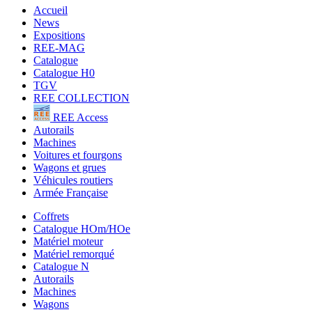
Accueil
News
Expositions
REE-MAG
Catalogue
Catalogue H0
TGV
REE COLLECTION
REE Access
Autorails
Machines
Voitures et fourgons
Wagons et grues
Véhicules routiers
Armée Française
Coffrets
Catalogue HOm/HOe
Matériel moteur
Matériel remorqué
Catalogue N
Autorails
Machines
Wagons