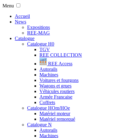
Menu
Accueil
News
Expositions
REE-MAG
Catalogue
Catalogue H0
TGV
REE COLLECTION
REE Access
Autorails
Machines
Voitures et fourgons
Wagons et grues
Véhicules routiers
Armée Française
Coffrets
Catalogue HOm/HOe
Matériel moteur
Matériel remorqué
Catalogue N
Autorails
Machines