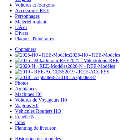
Voitures et fourgons
Accessoires REE
Personnages
Matériel roulant
Décor
Divers
Plaques d'itinéraires
Containers
2025-H0 - REE-Modèles
2025 - Mikadotrain-REE
2020-N - REE-Modèles
2019 - REE-ACCESS
2018 - Asphaltes87
Photos
Ambiances
Machines H0
Voitures de Voyageurs H0
Wagons H0
Véhicules Routiers HO
Echelle N
Infos
Planning de livraison
Historique des modèles