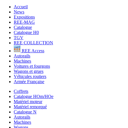
Accueil
News
Expositions
REE-MAG
Catalogue
Catalogue H0
TGV
REE COLLECTION
REE Access
Autorails
Machines
Voitures et fourgons
Wagons et grues
Véhicules routiers
Armée Française
Coffrets
Catalogue HOm/HOe
Matériel moteur
Matériel remorqué
Catalogue N
Autorails
Machines
Wagons