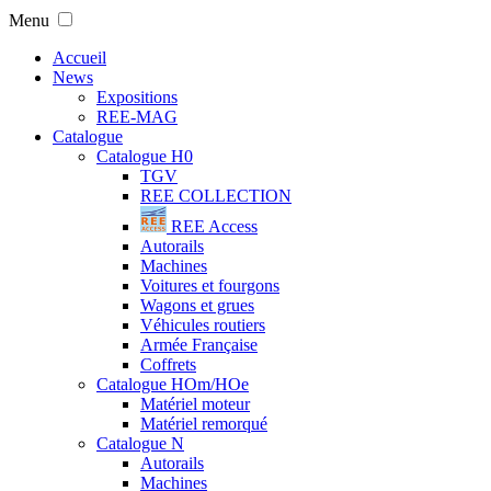
Menu
Accueil
News
Expositions
REE-MAG
Catalogue
Catalogue H0
TGV
REE COLLECTION
REE Access
Autorails
Machines
Voitures et fourgons
Wagons et grues
Véhicules routiers
Armée Française
Coffrets
Catalogue HOm/HOe
Matériel moteur
Matériel remorqué
Catalogue N
Autorails
Machines