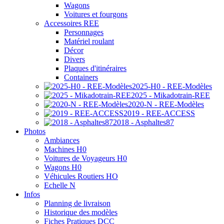
Wagons
Voitures et fourgons
Accessoires REE
Personnages
Matériel roulant
Décor
Divers
Plaques d'itinéraires
Containers
2025-H0 - REE-Modèles
2025 - Mikadotrain-REE
2020-N - REE-Modèles
2019 - REE-ACCESS
2018 - Asphaltes87
Photos
Ambiances
Machines H0
Voitures de Voyageurs H0
Wagons H0
Véhicules Routiers HO
Echelle N
Infos
Planning de livraison
Historique des modèles
Fiches Pratiques DCC