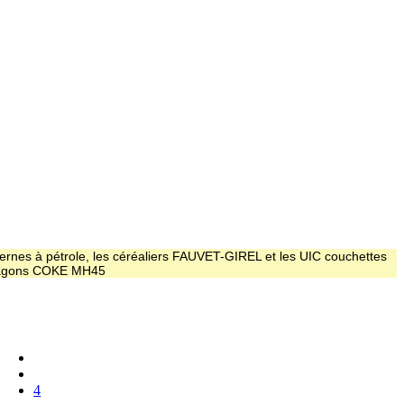
ernes à pétrole, les céréaliers FAUVET-GIREL et les UIC couchettes
 wagons COKE MH45
4