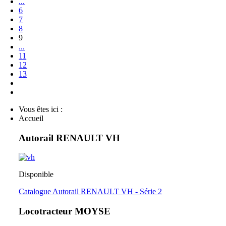
...
6
7
8
9
...
11
12
13
Vous êtes ici :
Accueil
Autorail RENAULT VH
Disponible
Catalogue Autorail RENAULT VH - Série 2
Locotracteur MOYSE