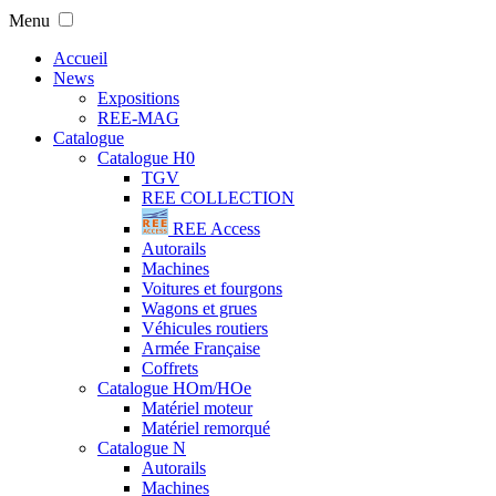
Menu
Accueil
News
Expositions
REE-MAG
Catalogue
Catalogue H0
TGV
REE COLLECTION
REE Access
Autorails
Machines
Voitures et fourgons
Wagons et grues
Véhicules routiers
Armée Française
Coffrets
Catalogue HOm/HOe
Matériel moteur
Matériel remorqué
Catalogue N
Autorails
Machines