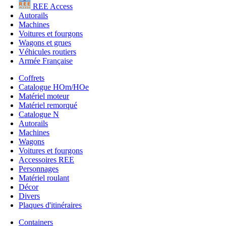
REE Access
Autorails
Machines
Voitures et fourgons
Wagons et grues
Véhicules routiers
Armée Française
Coffrets
Catalogue HOm/HOe
Matériel moteur
Matériel remorqué
Catalogue N
Autorails
Machines
Wagons
Voitures et fourgons
Accessoires REE
Personnages
Matériel roulant
Décor
Divers
Plaques d'itinéraires
Containers