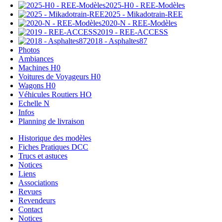
2025-H0 - REE-Modèles
2025 - Mikadotrain-REE
2020-N - REE-Modèles
2019 - REE-ACCESS
2018 - Asphaltes87
Photos
Ambiances
Machines H0
Voitures de Voyageurs H0
Wagons H0
Véhicules Routiers HO
Echelle N
Infos
Planning de livraison
Historique des modèles
Fiches Pratiques DCC
Trucs et astuces
Notices
Liens
Associations
Revues
Revendeurs
Contact
Notices