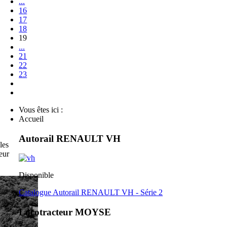
...
16
17
18
19
...
21
22
23
Vous êtes ici :
Accueil
Autorail RENAULT VH
les
eur
Disponible
Catalogue Autorail RENAULT VH - Série 2
Locotracteur MOYSE