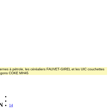
ernes à pétrole, les céréaliers FAUVET-GIREL et les UIC couchettes
 wagons COKE MH45
N
14