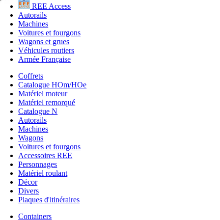
REE Access
Autorails
Machines
Voitures et fourgons
Wagons et grues
Véhicules routiers
Armée Française
Coffrets
Catalogue HOm/HOe
Matériel moteur
Matériel remorqué
Catalogue N
Autorails
Machines
Wagons
Voitures et fourgons
Accessoires REE
Personnages
Matériel roulant
Décor
Divers
Plaques d'itinéraires
Containers