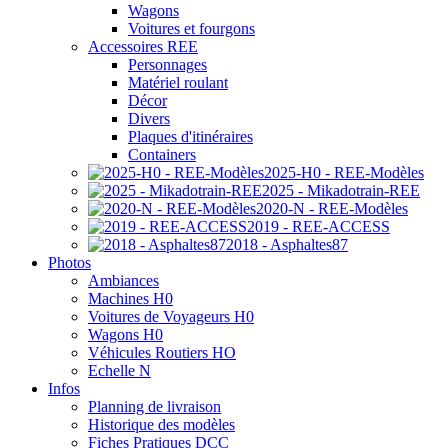
Wagons
Voitures et fourgons
Accessoires REE
Personnages
Matériel roulant
Décor
Divers
Plaques d'itinéraires
Containers
2025-H0 - REE-Modèles
2025 - Mikadotrain-REE
2020-N - REE-Modèles
2019 - REE-ACCESS
2018 - Asphaltes87
Photos
Ambiances
Machines H0
Voitures de Voyageurs H0
Wagons H0
Véhicules Routiers HO
Echelle N
Infos
Planning de livraison
Historique des modèles
Fiches Pratiques DCC