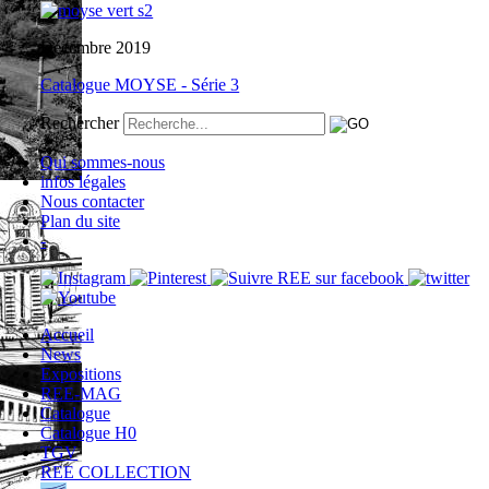
Décembre 2019
Catalogue MOYSE - Série 3
Rechercher
Qui sommes-nous
infos légales
Nous contacter
Plan du site
-
Accueil
News
Expositions
REE-MAG
Catalogue
Catalogue H0
TGV
REE COLLECTION