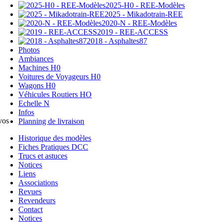
2025-H0 - REE-Modèles
2025 - Mikadotrain-REE
2020-N - REE-Modèles
2019 - REE-ACCESS
2018 - Asphaltes87
Photos
Ambiances
Machines H0
Voitures de Voyageurs H0
Wagons H0
Véhicules Routiers HO
Echelle N
Infos
vos
Planning de livraison
Historique des modèles
Fiches Pratiques DCC
Trucs et astuces
Notices
Liens
Associations
Revues
Revendeurs
Contact
Notices