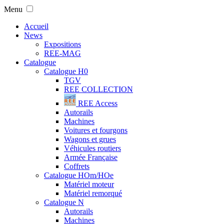
Menu
Accueil
News
Expositions
REE-MAG
Catalogue
Catalogue H0
TGV
REE COLLECTION
REE Access
Autorails
Machines
Voitures et fourgons
Wagons et grues
Véhicules routiers
Armée Française
Coffrets
Catalogue HOm/HOe
Matériel moteur
Matériel remorqué
Catalogue N
Autorails
Machines