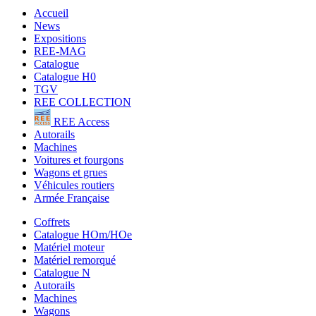
Accueil
News
Expositions
REE-MAG
Catalogue
Catalogue H0
TGV
REE COLLECTION
REE Access
Autorails
Machines
Voitures et fourgons
Wagons et grues
Véhicules routiers
Armée Française
Coffrets
Catalogue HOm/HOe
Matériel moteur
Matériel remorqué
Catalogue N
Autorails
Machines
Wagons