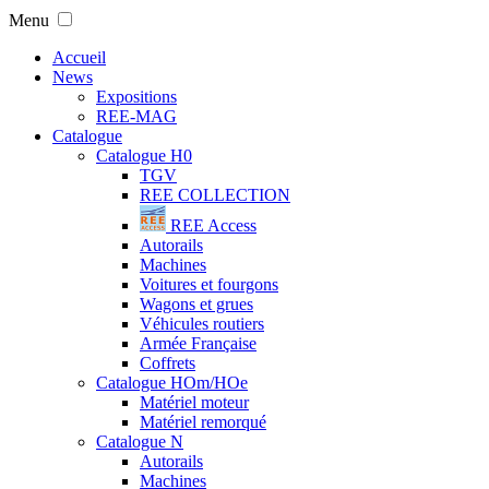
Menu
Accueil
News
Expositions
REE-MAG
Catalogue
Catalogue H0
TGV
REE COLLECTION
REE Access
Autorails
Machines
Voitures et fourgons
Wagons et grues
Véhicules routiers
Armée Française
Coffrets
Catalogue HOm/HOe
Matériel moteur
Matériel remorqué
Catalogue N
Autorails
Machines