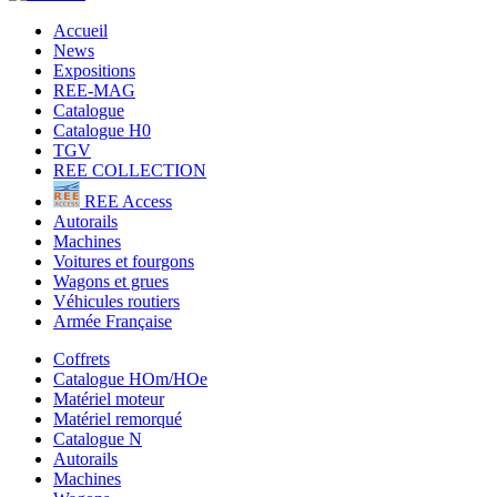
Accueil
News
Expositions
REE-MAG
Catalogue
Catalogue H0
TGV
REE COLLECTION
REE Access
Autorails
Machines
Voitures et fourgons
Wagons et grues
Véhicules routiers
Armée Française
Coffrets
Catalogue HOm/HOe
Matériel moteur
Matériel remorqué
Catalogue N
Autorails
Machines