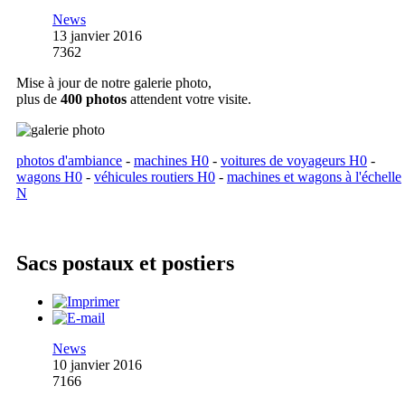
News
13 janvier 2016
7362
Mise à jour de notre galerie photo,
plus de
400 photos
attendent votre visite.
photos d'ambiance
-
machines H0
-
voitures de voyageurs H0
-
wagons H0
-
véhicules routiers H0
-
machines et wagons à l'échelle
N
Sacs postaux et postiers
News
10 janvier 2016
7166