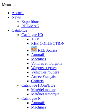
Menu
Accueil
News
Expositions
REE-MAG
Catalogue
Catalogue H0
TGV
REE COLLECTION
REE Access
Autorails
Machines
Voitures et fourgons
Wagons et grues
Véhicules routiers
Armée Française
Coffrets
Catalogue HOm/HOe
Matériel moteur
Matériel remorqué
Catalogue N
Autorails
Machines