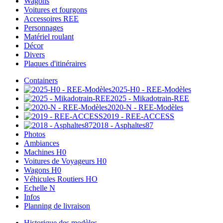
Wagons
Voitures et fourgons
Accessoires REE
Personnages
Matériel roulant
Décor
Divers
Plaques d'itinéraires
Containers
2025-H0 - REE-Modèles
2025 - Mikadotrain-REE
2020-N - REE-Modèles
2019 - REE-ACCESS
2018 - Asphaltes87
Photos
Ambiances
Machines H0
Voitures de Voyageurs H0
Wagons H0
Véhicules Routiers HO
Echelle N
Infos
Planning de livraison
Historique des modèles