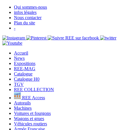
Qui sommes-nous
infos légales
Nous contacter
Plan du site
-
Accueil
News
Expositions
REE-MAG
Catalogue
Catalogue H0
TGV
REE COLLECTION
REE Access
Autorails
Machines
Voitures et fourgons
Wagons et grues
Véhicules routiers
Armée Française