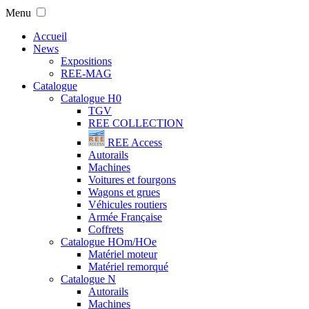
Menu
Accueil
News
Expositions
REE-MAG
Catalogue
Catalogue H0
TGV
REE COLLECTION
REE Access
Autorails
Machines
Voitures et fourgons
Wagons et grues
Véhicules routiers
Armée Française
Coffrets
Catalogue HOm/HOe
Matériel moteur
Matériel remorqué
Catalogue N
Autorails
Machines