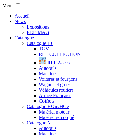
Menu
Accueil
News
Expositions
REE-MAG
Catalogue
Catalogue H0
TGV
REE COLLECTION
REE Access
Autorails
Machines
Voitures et fourgons
Wagons et grues
Véhicules routiers
Armée Française
Coffrets
Catalogue HOm/HOe
Matériel moteur
Matériel remorqué
Catalogue N
Autorails
Machines