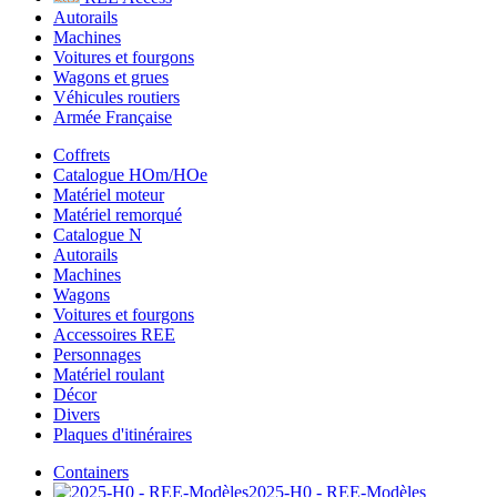
Autorails
Machines
Voitures et fourgons
Wagons et grues
Véhicules routiers
Armée Française
Coffrets
Catalogue HOm/HOe
Matériel moteur
Matériel remorqué
Catalogue N
Autorails
Machines
Wagons
Voitures et fourgons
Accessoires REE
Personnages
Matériel roulant
Décor
Divers
Plaques d'itinéraires
Containers
2025-H0 - REE-Modèles