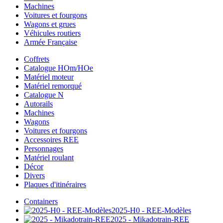
Machines
Voitures et fourgons
Wagons et grues
Véhicules routiers
Armée Française
Coffrets
Catalogue HOm/HOe
Matériel moteur
Matériel remorqué
Catalogue N
Autorails
Machines
Wagons
Voitures et fourgons
Accessoires REE
Personnages
Matériel roulant
Décor
Divers
Plaques d'itinéraires
Containers
2025-H0 - REE-Modèles
2025 - Mikadotrain-REE