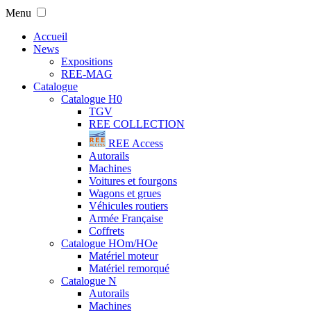
Menu
Accueil
News
Expositions
REE-MAG
Catalogue
Catalogue H0
TGV
REE COLLECTION
REE Access
Autorails
Machines
Voitures et fourgons
Wagons et grues
Véhicules routiers
Armée Française
Coffrets
Catalogue HOm/HOe
Matériel moteur
Matériel remorqué
Catalogue N
Autorails
Machines