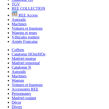
TGV
REE COLLECTION
REE Access
Autorails
Machines
Voitures et fourgons
Wagons et grues
Véhicules routiers
Armée Française
Coffrets
Catalogue HOm/HOe
Matériel moteur
Matériel remorqué
Catalogue N
Autorails
Machines
Wagons
Voitures et fourgons
Accessoires REE
Personnages
Matériel roulant
Décor
Divers