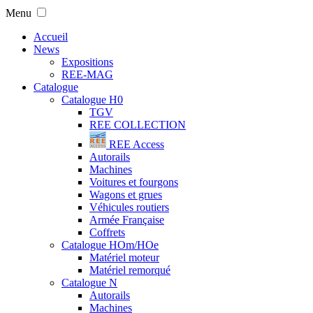
Menu
Accueil
News
Expositions
REE-MAG
Catalogue
Catalogue H0
TGV
REE COLLECTION
REE Access
Autorails
Machines
Voitures et fourgons
Wagons et grues
Véhicules routiers
Armée Française
Coffrets
Catalogue HOm/HOe
Matériel moteur
Matériel remorqué
Catalogue N
Autorails
Machines