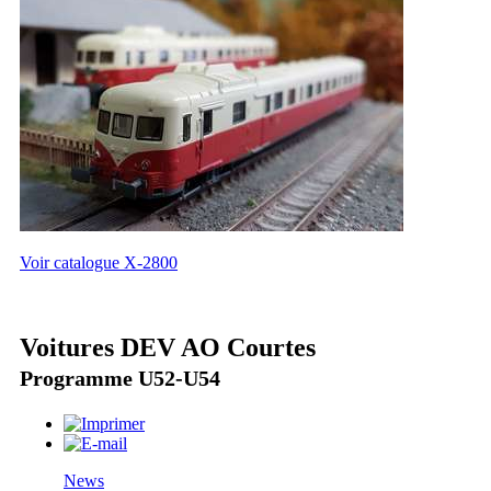
Voir catalogue X-2800
Voitures DEV AO Courtes
Programme U52-U54
News