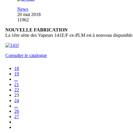
News
20 mai 2018
11962
NOUVELLE FABRICATION
La 1ère série des Vapeurs 141E/F ex-PLM est à nouveau disponible
Consulter le catalogue
18
19
...
21
22
23
24
...
26
27