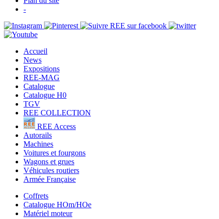
Plan du site
-
Accueil
News
Expositions
REE-MAG
Catalogue
Catalogue H0
TGV
REE COLLECTION
REE Access
Autorails
Machines
Voitures et fourgons
Wagons et grues
Véhicules routiers
Armée Française
Coffrets
Catalogue HOm/HOe
Matériel moteur