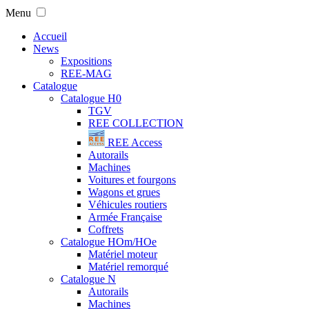
Menu
Accueil
News
Expositions
REE-MAG
Catalogue
Catalogue H0
TGV
REE COLLECTION
REE Access
Autorails
Machines
Voitures et fourgons
Wagons et grues
Véhicules routiers
Armée Française
Coffrets
Catalogue HOm/HOe
Matériel moteur
Matériel remorqué
Catalogue N
Autorails
Machines