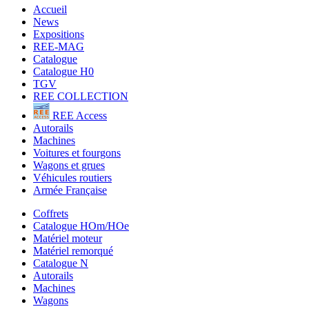
Accueil
News
Expositions
REE-MAG
Catalogue
Catalogue H0
TGV
REE COLLECTION
REE Access
Autorails
Machines
Voitures et fourgons
Wagons et grues
Véhicules routiers
Armée Française
Coffrets
Catalogue HOm/HOe
Matériel moteur
Matériel remorqué
Catalogue N
Autorails
Machines
Wagons