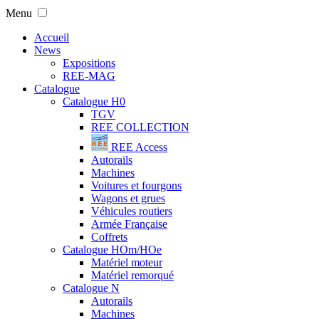
Menu
Accueil
News
Expositions
REE-MAG
Catalogue
Catalogue H0
TGV
REE COLLECTION
REE Access
Autorails
Machines
Voitures et fourgons
Wagons et grues
Véhicules routiers
Armée Française
Coffrets
Catalogue HOm/HOe
Matériel moteur
Matériel remorqué
Catalogue N
Autorails
Machines