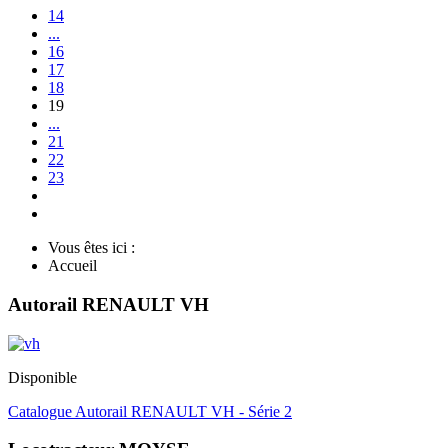
14
...
16
17
18
19
...
21
22
23
Vous êtes ici :
Accueil
Autorail RENAULT VH
Disponible
Catalogue Autorail RENAULT VH - Série 2