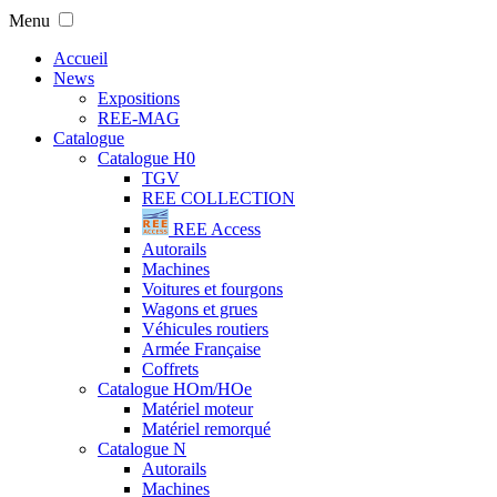
Menu
Accueil
News
Expositions
REE-MAG
Catalogue
Catalogue H0
TGV
REE COLLECTION
REE Access
Autorails
Machines
Voitures et fourgons
Wagons et grues
Véhicules routiers
Armée Française
Coffrets
Catalogue HOm/HOe
Matériel moteur
Matériel remorqué
Catalogue N
Autorails
Machines