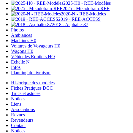
2025-H0 - REE-Modèles
2025 - Mikadotrain-REE
2020-N - REE-Modèles
2019 - REE-ACCESS
2018 - Asphaltes87
Photos
Ambiances
Machines H0
Voitures de Voyageurs H0
Wagons H0
Véhicules Routiers HO
Echelle N
Infos
Planning de livraison
Historique des modèles
Fiches Pratiques DCC
Trucs et astuces
Notices
Liens
Associations
Revues
Revendeurs
Contact
Notices