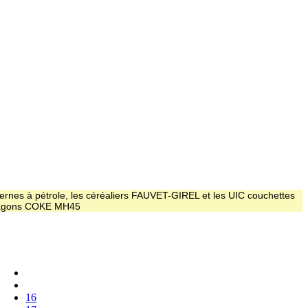
ernes à pétrole, les céréaliers FAUVET-GIREL et les UIC couchettes
 wagons COKE MH45
16