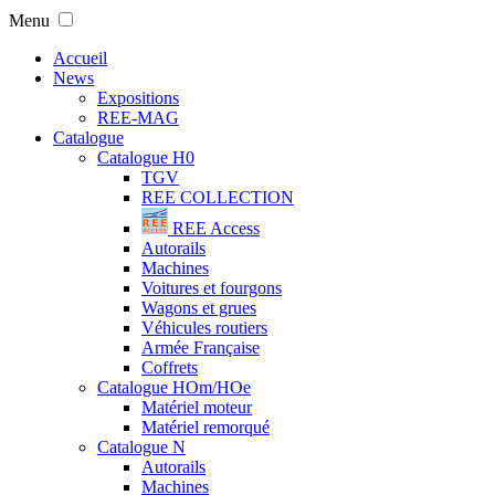
Menu
Accueil
News
Expositions
REE-MAG
Catalogue
Catalogue H0
TGV
REE COLLECTION
REE Access
Autorails
Machines
Voitures et fourgons
Wagons et grues
Véhicules routiers
Armée Française
Coffrets
Catalogue HOm/HOe
Matériel moteur
Matériel remorqué
Catalogue N
Autorails
Machines