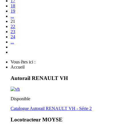
17
18
19
...
21
22
23
24
...
Vous êtes ici :
Accueil
Autorail RENAULT VH
Disponible
Catalogue Autorail RENAULT VH - Série 2
Locotracteur MOYSE