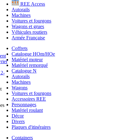
REE Access
Autorails
Machines
Voitures et fourgons
Wagons et grues
Véhicules routiers
Armée Française
Coffrets
Catalogue HOm/HOe
Matériel moteur
Matériel remorqué
Catalogue N
Autorails
Machines
Wagons
t
Voitures et fourgons
Accessoires REE
Personnages
ées
Matériel roulant
Décor
Divers
Plaques d'itinéraires
Containers