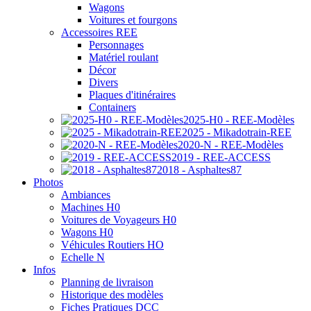
Wagons
Voitures et fourgons
Accessoires REE
Personnages
Matériel roulant
Décor
Divers
Plaques d'itinéraires
Containers
2025-H0 - REE-Modèles
2025 - Mikadotrain-REE
2020-N - REE-Modèles
2019 - REE-ACCESS
2018 - Asphaltes87
Photos
Ambiances
Machines H0
Voitures de Voyageurs H0
Wagons H0
Véhicules Routiers HO
Echelle N
Infos
Planning de livraison
Historique des modèles
Fiches Pratiques DCC