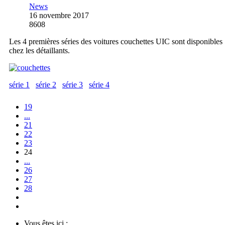
News
16 novembre 2017
8608
Les 4 premières séries des voitures couchettes UIC sont disponibles
chez les détaillants.
série 1
série 2
série 3
série 4
19
...
21
22
23
24
...
26
27
28
Vous êtes ici :