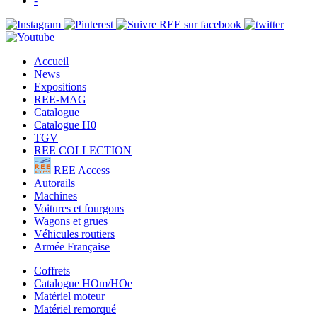
-
Accueil
News
Expositions
REE-MAG
Catalogue
Catalogue H0
TGV
REE COLLECTION
REE Access
Autorails
Machines
Voitures et fourgons
Wagons et grues
Véhicules routiers
Armée Française
Coffrets
Catalogue HOm/HOe
Matériel moteur
Matériel remorqué