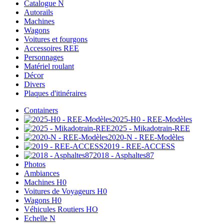
Catalogue N
Autorails
Machines
Wagons
Voitures et fourgons
Accessoires REE
Personnages
Matériel roulant
Décor
Divers
Plaques d'itinéraires
Containers
2025-H0 - REE-Modèles
2025 - Mikadotrain-REE
2020-N - REE-Modèles
2019 - REE-ACCESS
2018 - Asphaltes87
Photos
Ambiances
Machines H0
Voitures de Voyageurs H0
Wagons H0
Véhicules Routiers HO
Echelle N