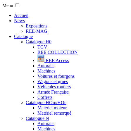
Menu
Accueil
News
Expositions
REE-MAG
Catalogue
Catalogue H0
TGV
REE COLLECTION
REE Access
Autorails
Machines
Voitures et fourgons
Wagons et grues
Véhicules routiers
Armée Française
Coffrets
Catalogue HOm/HOe
Matériel moteur
Matériel remorqué
Catalogue N
Autorails
Machines