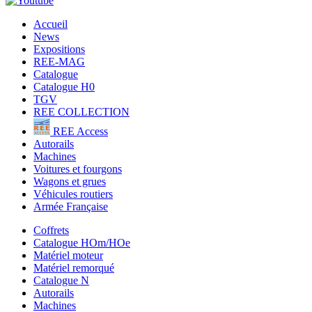
Accueil
News
Expositions
REE-MAG
Catalogue
Catalogue H0
TGV
REE COLLECTION
REE Access
Autorails
Machines
Voitures et fourgons
Wagons et grues
Véhicules routiers
Armée Française
Coffrets
Catalogue HOm/HOe
Matériel moteur
Matériel remorqué
Catalogue N
Autorails
Machines