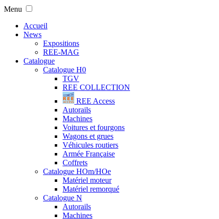
Menu
Accueil
News
Expositions
REE-MAG
Catalogue
Catalogue H0
TGV
REE COLLECTION
REE Access
Autorails
Machines
Voitures et fourgons
Wagons et grues
Véhicules routiers
Armée Française
Coffrets
Catalogue HOm/HOe
Matériel moteur
Matériel remorqué
Catalogue N
Autorails
Machines