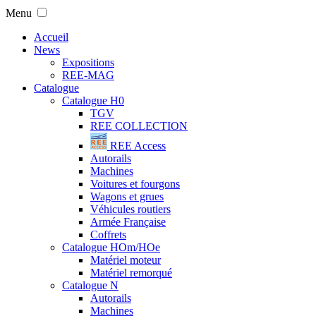
Menu
Accueil
News
Expositions
REE-MAG
Catalogue
Catalogue H0
TGV
REE COLLECTION
REE Access
Autorails
Machines
Voitures et fourgons
Wagons et grues
Véhicules routiers
Armée Française
Coffrets
Catalogue HOm/HOe
Matériel moteur
Matériel remorqué
Catalogue N
Autorails
Machines