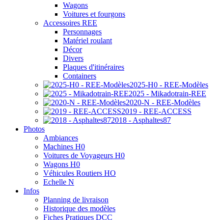
Wagons
Voitures et fourgons
Accessoires REE
Personnages
Matériel roulant
Décor
Divers
Plaques d'itinéraires
Containers
2025-H0 - REE-Modèles
2025 - Mikadotrain-REE
2020-N - REE-Modèles
2019 - REE-ACCESS
2018 - Asphaltes87
Photos
Ambiances
Machines H0
Voitures de Voyageurs H0
Wagons H0
Véhicules Routiers HO
Echelle N
Infos
Planning de livraison
Historique des modèles
Fiches Pratiques DCC