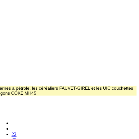
ernes à pétrole, les céréaliers FAUVET-GIREL et les UIC couchettes
 wagons COKE MH45
22