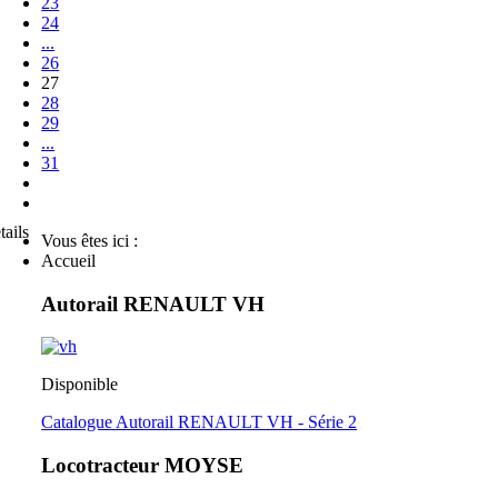
23
24
...
26
27
28
29
...
31
tails
Vous êtes ici :
Accueil
Autorail RENAULT VH
Disponible
Catalogue Autorail RENAULT VH - Série 2
Locotracteur MOYSE