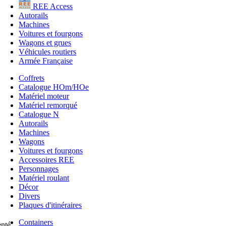
REE Access
Autorails
Machines
Voitures et fourgons
Wagons et grues
Véhicules routiers
Armée Française
Coffrets
Catalogue HOm/HOe
Matériel moteur
Matériel remorqué
Catalogue N
Autorails
Machines
Wagons
Voitures et fourgons
Accessoires REE
Personnages
Matériel roulant
Décor
Divers
Plaques d'itinéraires
Containers
enté