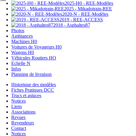
2025-H0 - REE-Modèles
2025 - Mikadotrain-REE
2020-N - REE-Modèles
2019 - REE-ACCESS
2018 - Asphaltes87
Photos
Ambiances
Machines H0
Voitures de Voyageurs H0
Wagons H0
Véhicules Routiers HO
Echelle N
Infos
Planning de livraison
Historique des modèles
Fiches Pratiques DCC
Trucs et astuces
Notices
Liens
Associations
Revues
Revendeurs
Contact
Notices