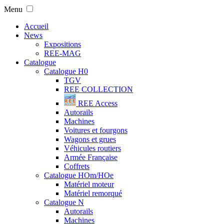
Menu
Accueil
News
Expositions
REE-MAG
Catalogue
Catalogue H0
TGV
REE COLLECTION
REE Access
Autorails
Machines
Voitures et fourgons
Wagons et grues
Véhicules routiers
Armée Française
Coffrets
Catalogue HOm/HOe
Matériel moteur
Matériel remorqué
Catalogue N
Autorails
Machines