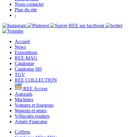
Nous contacter
Plan du site
-
Accueil
News
Expositions
REE-MAG
Catalogue
Catalogue H0
TGV
REE COLLECTION
REE Access
Autorails
Machines
Voitures et fourgons
Wagons et grues
Véhicules routiers
Armée Française
Coffrets