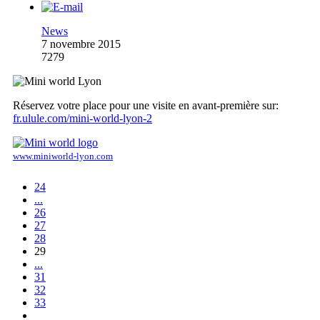
News
7 novembre 2015
7279
Réservez votre place pour une visite en avant-première sur:
fr.ulule.com/mini-world-lyon-2
www.miniworld-lyon.com
24
...
26
27
28
29
...
31
32
33