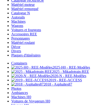
Catalogue HOm/HOe
Matériel moteur
Matériel remorqué
Catalogue N
Autorails
Machines
Wagons
Voitures et fourgons
Accessoires REE
Personnages
Matériel roulant
Décor
Divers
Plaques d'itinéraires
Containers
2025-H0 - REE-Modèles
2025 - Mikadotrain-REE
2020-N - REE-Modèles
2019 - REE-ACCESS
2018 - Asphaltes87
Photos
Ambiances
Machines H0
Voitures de Voyageurs H0