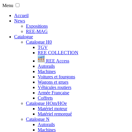
Menu
Accueil
News
Expositions
REE-MAG
Catalogue
Catalogue H0
TGV
REE COLLECTION
REE Access
Autorails
Machines
Voitures et fourgons
Wagons et grues
Véhicules routiers
Armée Française
Coffrets
Catalogue HOm/HOe
Matériel moteur
Matériel remorqué
Catalogue N
Autorails
Machines