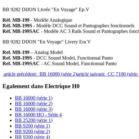
BB 9282 DIJON Livrée "En Voyage" Ep.V
Réf. MB-199
- Modèle Analogique
Réf. MB-199S
- Modèle DCC Sound et Pantographes fonctionnels
Réf. MB-199SAC
- Modèle AC 3 Rails Sound et Pantographes fonct
BB 9282 DIJON "En Voyage" Livery Era V
Ref. MB-199
– Analog Model
Ref. MB-199S
- DCC Sound Model, Functionnal Panto
Ref. MB-199SAC
- AC Sound Model, Functionnal Panto
article précédent: BB 16000 (série 2)
article suivant: CC 7100 (série
Egalement dans Electrique H0
BB 16000 (série 1)
BB 16000 (série 2)
BB 16000 (série 3)
BB 16000 HO - Série 4
BB 25200 (série 1)
BB 9200 (série 1)
BB 9200 (série 2)
BB 9200 (série 4)