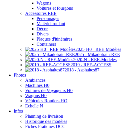
Wagons
Voitures et fourgons
Accessoires REE
Personnages
Matériel roulant
Décor
Divers
Plaques d'itinéraires
Containers
2025-H0 - REE-Modèles
2025 - Mikadotrain-REE
2020-N - REE-Modèles
2019 - REE-ACCESS
2018 - Asphaltes87
Photos
Ambiances
Machines H0
Voitures de Voyageurs H0
Wagons H0
Véhicules Routiers HO
Echelle N
Infos
Planning de livraison
Historique des modèles
Fiches Pratiques DCC