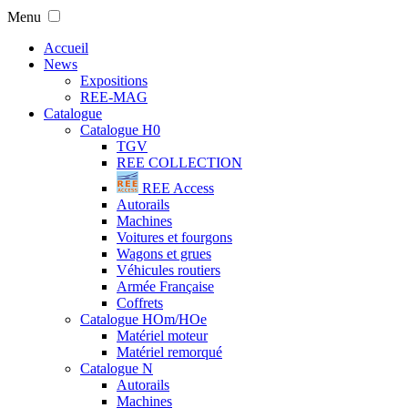
Menu
Accueil
News
Expositions
REE-MAG
Catalogue
Catalogue H0
TGV
REE COLLECTION
REE Access
Autorails
Machines
Voitures et fourgons
Wagons et grues
Véhicules routiers
Armée Française
Coffrets
Catalogue HOm/HOe
Matériel moteur
Matériel remorqué
Catalogue N
Autorails
Machines