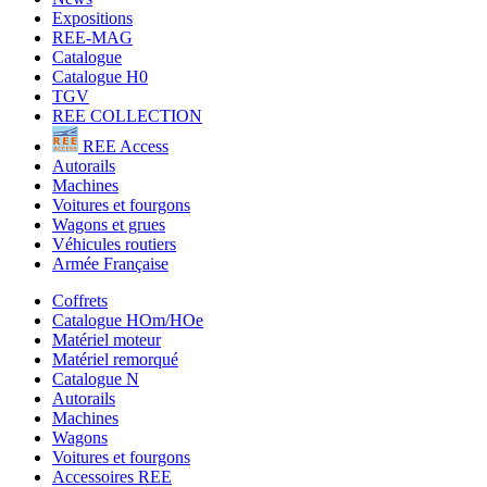
Expositions
REE-MAG
Catalogue
Catalogue H0
TGV
REE COLLECTION
REE Access
Autorails
Machines
Voitures et fourgons
Wagons et grues
Véhicules routiers
Armée Française
Coffrets
Catalogue HOm/HOe
Matériel moteur
Matériel remorqué
Catalogue N
Autorails
Machines
Wagons
Voitures et fourgons
Accessoires REE