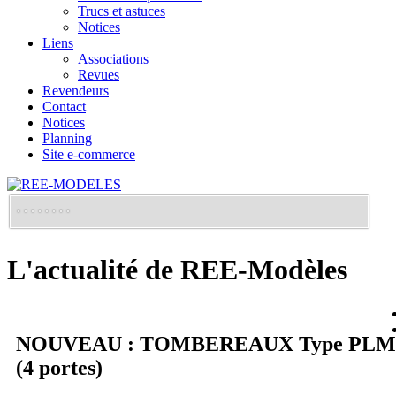
Trucs et astuces
Notices
Liens
Associations
Revues
Revendeurs
Contact
Notices
Planning
Site e-commerce
L'actualité de REE-Modèles
NOUVEAU : TOMBEREAUX Type PLM
(4 portes)