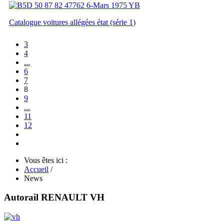
Catalogue voitures allégées état (série 1)
3
4
...
6
7
8
9
...
11
12
Vous êtes ici :
Accueil
/
News
Autorail RENAULT VH