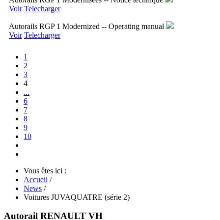
Voir
Telecharger
Autorails RGP 1 Modernized -- Operating manual
Voir
Telecharger
1
2
3
4
...
6
7
8
9
10
Vous êtes ici :
Accueil
/
News
/
Voitures JUVAQUATRE (série 2)
Autorail RENAULT VH