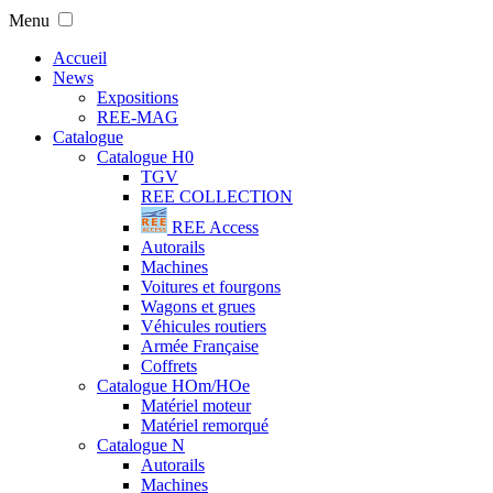
Menu
Accueil
News
Expositions
REE-MAG
Catalogue
Catalogue H0
TGV
REE COLLECTION
REE Access
Autorails
Machines
Voitures et fourgons
Wagons et grues
Véhicules routiers
Armée Française
Coffrets
Catalogue HOm/HOe
Matériel moteur
Matériel remorqué
Catalogue N
Autorails
Machines