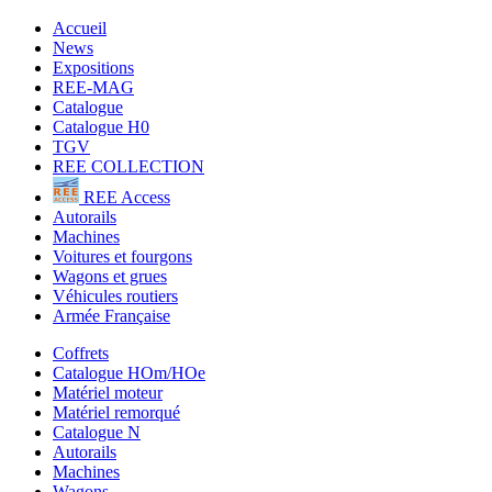
Accueil
News
Expositions
REE-MAG
Catalogue
Catalogue H0
TGV
REE COLLECTION
REE Access
Autorails
Machines
Voitures et fourgons
Wagons et grues
Véhicules routiers
Armée Française
Coffrets
Catalogue HOm/HOe
Matériel moteur
Matériel remorqué
Catalogue N
Autorails
Machines
Wagons