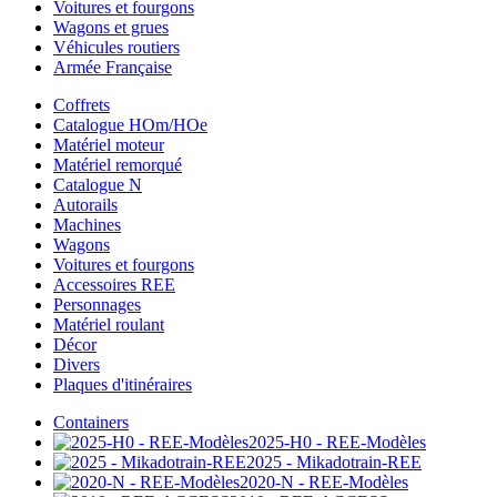
Voitures et fourgons
Wagons et grues
Véhicules routiers
Armée Française
Coffrets
Catalogue HOm/HOe
Matériel moteur
Matériel remorqué
Catalogue N
Autorails
Machines
Wagons
Voitures et fourgons
Accessoires REE
Personnages
Matériel roulant
Décor
Divers
Plaques d'itinéraires
Containers
2025-H0 - REE-Modèles
2025 - Mikadotrain-REE
2020-N - REE-Modèles