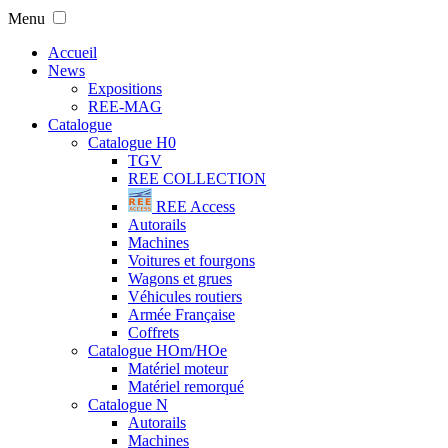
Menu
Accueil
News
Expositions
REE-MAG
Catalogue
Catalogue H0
TGV
REE COLLECTION
REE Access
Autorails
Machines
Voitures et fourgons
Wagons et grues
Véhicules routiers
Armée Française
Coffrets
Catalogue HOm/HOe
Matériel moteur
Matériel remorqué
Catalogue N
Autorails
Machines